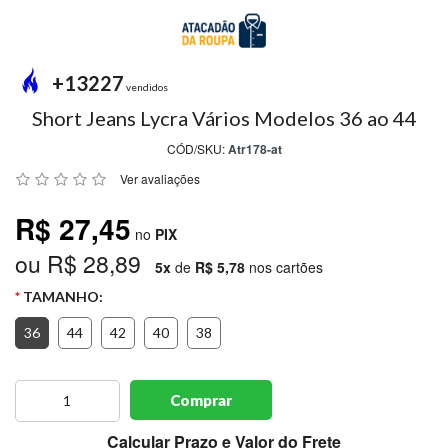
MODA
PRAIA
PREÇO
+13227
ÚNICO
vendidos
Short Jeans Lycra Vários Modelos 36 ao 44
BLUSAS
CÓD/SKU:
Atr178-at
SALDO
Ver avaliações
NOSSAS
R$ 27,45
PROMOÇÕES
no
PIX
ou R$ 28,89
MARCAS
5x
de
R$ 5,78
nos cartões
TAMANHO:
36
44
42
40
38
CENTRAL
ATENDIMENTO
Comprar
(81)9
8188-
Calcular Prazo e Valor do Frete