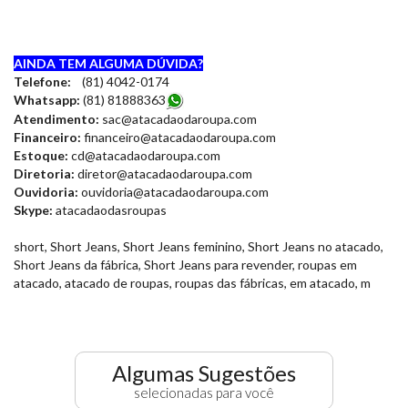
AINDA TEM ALGUMA DÚVIDA?
Telefone:
(81) 4042-0174
Whatsapp:
(81) 8188836
3
Atendimento:
sac@atacadaodaroupa.com
Financeiro:
financeiro@atacadaodaroupa.com
Estoque:
cd@atacadaodaroupa.com
Diretoria:
diretor@atacadaodaroupa.com
Ouvidoria:
ouvidoria@atacadaodaroupa.com
Skype:
atacadaodasroupas
short, Short Jeans, Short Jeans feminino, Short Jeans no atacado,
Short Jeans da fábrica, Short Jeans para revender, roupas em
atacado, atacado de roupas, roupas das fábricas, em atacado, m
Algumas Sugestões
selecionadas para você