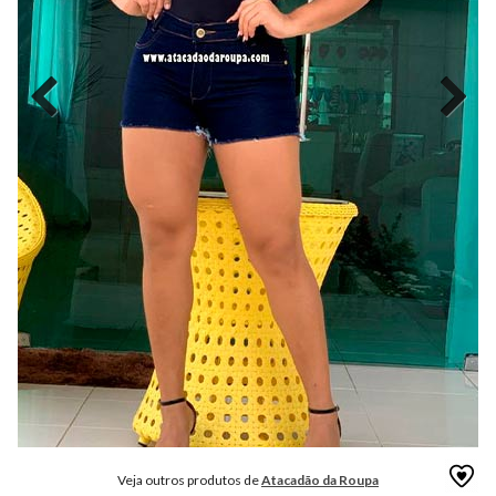
MODA
FITNESS
MODA
GRIFE
MODA
INFANTIL
MODA
INTIMA
MODA
INVERNO
MODA
MASCULINA
MODA
PLUS
SIZE
Veja outros produtos de
Atacadão da Roupa