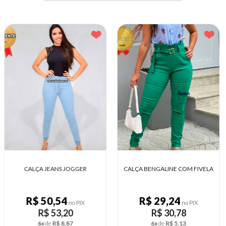
CALÇA BENGALINE COM FIVELA
SHORT JEANS MEIA COXA
R$ 29,24
R$ 34,11
no PIX
no PIX
R$ 30,78
R$ 35,91
6x
de
R$ 5,13
6x
de
R$ 5,99