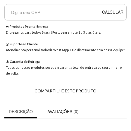
8363
Chat
CALCULAR
WhatsApp
Envie-
Produtos Pronta-Entrega
nos uma
Entregamos para todo o Brasil! Postagem em até 1 a 3 dias úteis.
mensagem
Suporte ao Cliente
Atendimento personalizado via WhatsApp. Fale diretamente com nossa equipe!
Garantia de Entrega
Todos os nossos produtos possuem garantia total de entrega ou seu dinheiro
de volta.
COMPARTILHE ESTE PRODUTO
DESCRIÇÃO
AVALIAÇÕES (0)