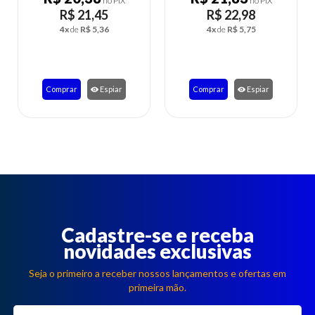
no PIX
no PIX
R$ 22,98
R$ 33,57
4x
de
R$ 5,75
6x
de
R$ 5,60
Comprar
Espiar
Comprar
Espiar
Cadastre-se e receba
novidades exclusivas
Seja o primeiro a receber nossos lançamentos e ofertas em
primeira mão.