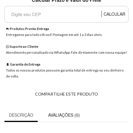
8363
Chat
CALCULAR
WhatsApp
Envie-
Produtos Pronta-Entrega
nos uma
Entregamos para todo o Brasil! Postagem em até 1 a 3 dias úteis.
mensagem
Suporte ao Cliente
Atendimento personalizado via WhatsApp. Fale diretamente com nossa equipe!
Garantia de Entrega
Todos os nossos produtos possuem garantia total de entrega ou seu dinheiro
de volta.
COMPARTILHE ESTE PRODUTO
DESCRIÇÃO
AVALIAÇÕES (0)