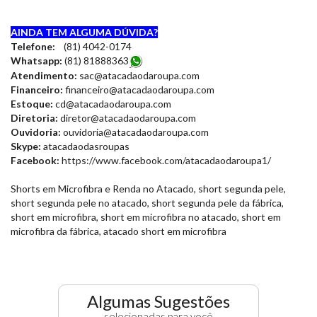
AINDA TEM ALGUMA DÚVIDA?
Telefone:
(81) 4042-0174
Whatsapp:
(81) 8188836
3
Atendimento:
sac@atacadaodaroupa.com
Financeiro:
financeiro@atacadaodaroupa.com
Estoque:
cd@atacadaodaroupa.com
Diretoria:
diretor@atacadaodaroupa.com
Ouvidoria:
ouvidoria@atacadaodaroupa.com
Skype:
atacadaodasroupas
Facebook:
https://www.facebook.com/atacadaodaroupa1/
Shorts em Microfibra e Renda no Atacado, short segunda pele,
short segunda pele no atacado, short segunda pele da fábrica,
short em microfibra, short em microfibra no atacado, short em
microfibra da fábrica, atacado short em microfibra
Algumas Sugestões
selecionadas para você