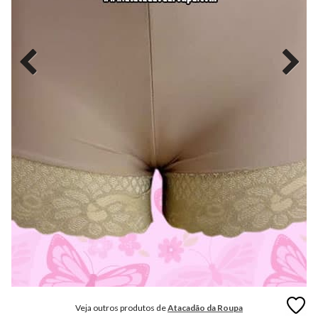
MODA
FITNESS
MODA
GRIFE
MODA
INFANTIL
MODA
INTIMA
MODA
INVERNO
MODA
MASCULINA
MODA
PLUS
SIZE
Veja outros produtos de
Atacadão da Roupa