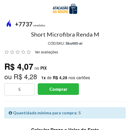
MODA
PRAIA
PREÇO
+7737
ÚNICO
vendidos
Short Microfibra Renda M
BLUSAS
CÓD/SKU:
Sku485-at
SALDO
Ver avaliações
NOSSAS
R$ 4,07
PROMOÇÕES
no
PIX
ou R$ 4,28
MARCAS
1x
de
R$ 4,28
nos cartões
Comprar
CENTRAL
ATENDIMENTO
Quantidade mínima para compra: 5
(81)9
8188-
Calcular Prazo e Valor do Frete