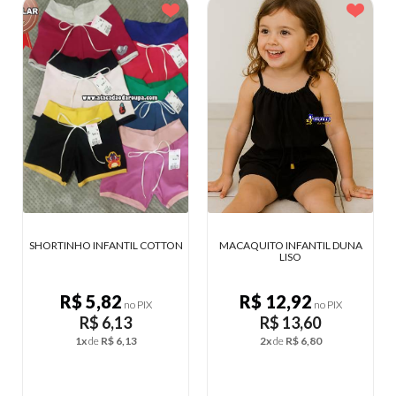
TON
MACAQUITO INFANTIL DUNA
BERMUDA MASCULINA TACTEL
LISO
R$ 12,92
R$ 13,64
no PIX
no PIX
R$ 13,60
R$ 14,36
2x
de
R$ 6,80
2x
de
R$ 7,18