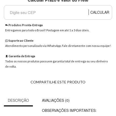
8363
Chat
CALCULAR
WhatsApp
Envie-
Produtos Pronta-Entrega
nos uma
Entregamos para todo o Brasil! Postagem em até 1 a 3 dias úteis.
mensagem
Suporte ao Cliente
Atendimento personalizado via WhatsApp. Fale diretamente com nossa equipe!
Garantia de Entrega
Todos os nossos produtos possuem garantia total de entrega ou seu dinheiro
de volta.
COMPARTILHE ESTE PRODUTO
DESCRIÇÃO
AVALIAÇÕES (0)
OBSERVAÇÕES IMPORTANTES: