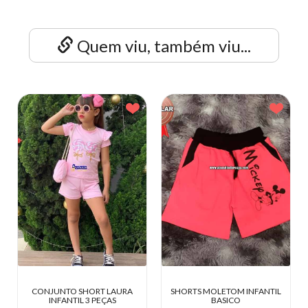
Quem viu, também viu...
NJUNTO SHORT LAURA
SHORTS MOLETOM INFANTIL
MACAQU
INFANTIL 3 PEÇAS
BASICO
E