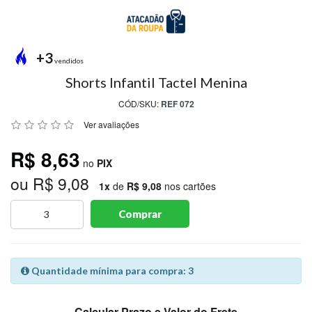
MODA
PRAIA
PREÇO
+3
ÚNICO
vendidos
Shorts Infantil Tactel Menina
BLUSAS
CÓD/SKU:
REF 072
SALDO
Ver avaliações
NOSSAS
R$ 8,63
PROMOÇÕES
no
PIX
ou R$ 9,08
MARCAS
1x
de
R$ 9,08
nos cartões
Comprar
CENTRAL
ATENDIMENTO
Quantidade mínima para compra: 3
(81)9
8188-
Calcular Prazo e Valor do Frete