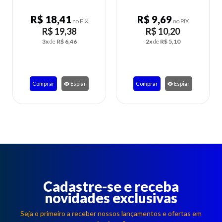
R$ 18,41
R$ 9,69
R$ 
no PIX
no PIX
R$ 19,38
R$ 10,20
R
3x
de
R$ 6,46
2x
de
R$ 5,10
2
Comprar
Espiar
Comprar
Espiar
Comp
Cadastre-se e receba
novidades exclusivas
Seja o primeiro a receber nossos lançamentos e ofertas em