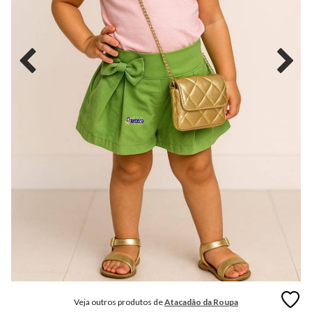
MODA
FITNESS
MODA
GRIFE
MODA
INFANTIL
MODA
INTIMA
MODA
INVERNO
MODA
MASCULINA
MODA
PLUS
SIZE
Veja outros produtos de
Atacadão da Roupa