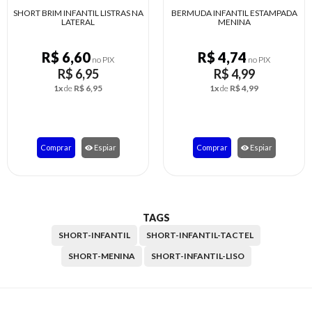
 FEMININO
SHORT BRIM INFANTIL LISTRAS NA
BERMUDA INFANTI
 8 ANOS
LATERAL
MENIN
R$ 6,60
R$ 4,74
no PIX
no PIX
65
R$ 6,95
R$ 4,
,65
1x
de
R$ 6,95
1x
de
R$ 4
Espiar
Comprar
Espiar
Comprar
TAGS
SHORT-INFANTIL
SHORT-INFANTIL-TACTEL
SHORT-MENINA
SHORT-INFANTIL-LISO