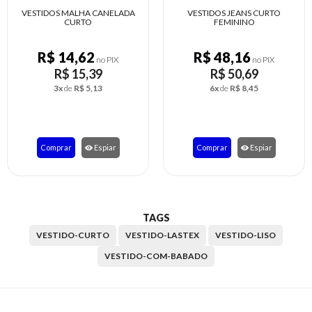
VESTIDOS JEANS CURTO
VESTIDO CURTO ALÇA ANIMAL
FEMININO
PRINT
R$ 48,16
R$ 12,92
no PIX
no PIX
R$ 50,69
R$ 13,60
6x
de
R$ 8,45
2x
de
R$ 6,80
Comprar
Espiar
Comprar
Espiar
TAGS
VESTIDO-CURTO
VESTIDO-LASTEX
VESTIDO-LISO
VESTIDO-COM-BABADO