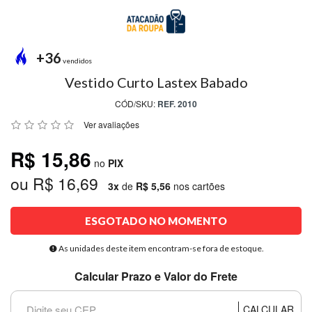
MODA
PRAIA
PREÇO
+36
ÚNICO
vendidos
Vestido Curto Lastex Babado
BLUSAS
CÓD/SKU:
REF. 2010
SALDO
Ver avaliações
NOSSAS
R$ 15,86
PROMOÇÕES
no
PIX
ou R$ 16,69
MARCAS
3x
de
R$ 5,56
nos cartões
ESGOTADO NO MOMENTO
CENTRAL
ATENDIMENTO
As unidades deste item encontram-se fora de estoque.
Calcular Prazo e Valor do Frete
(81)9
8188-
CALCULAR