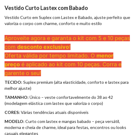
Vestido Curto Lastex com Babado
Vestido Curto em Suplex com Lastex e Babado, ajuste perfeito que
valoriza o corpo com charme, conforto e muito estilo
Aproveite agora e garanta o kit com 5 e 10 peças
com
desconto exclusivo
!
Oferta válida por tempo limitado. O
menor
preço
é aplicado ao kit com 10 peças. Corra e
garente o seu!
TECIDO:
Suplex premium (alta elasticidade, conforto e lastex para
melhor ajuste)
TAMANHO:
Único – veste confortavelmente do 38 ao 42
(modelagem elástica com lastex que valoriza o corpo)
CORES:
Várias tendências atuais disponíveis
MODELO:
Curto com lastex e mangas babado – peça versátil,
moderna e cheia de charme, ideal para festas, encontros ou looks
casuais elegantes