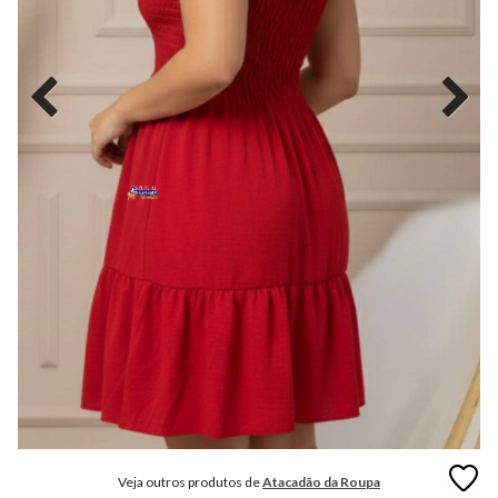
MODA
FITNESS
MODA
GRIFE
MODA
INFANTIL
MODA
INTIMA
MODA
INVERNO
MODA
MASCULINA
MODA
PLUS
SIZE
Veja outros produtos de
Atacadão da Roupa