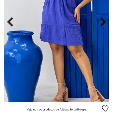
MODA
FITNESS
MODA
GRIFE
MODA
INFANTIL
MODA
INTIMA
MODA
INVERNO
MODA
MASCULINA
MODA
PLUS
SIZE
Veja outros produtos de
Atacadão da Roupa