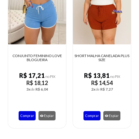
LOVE
SHORT MALHA CANELADA PLUS
SHORT CURTO FITNESS LISO
SIZE
COM DETALHES
R$ 13,81
R$ 9,87
X
no PIX
no PIX
R$ 14,54
R$ 10,39
2x
de
R$ 7,27
2x
de
R$ 5,19
Comprar
Espiar
Comprar
Espiar