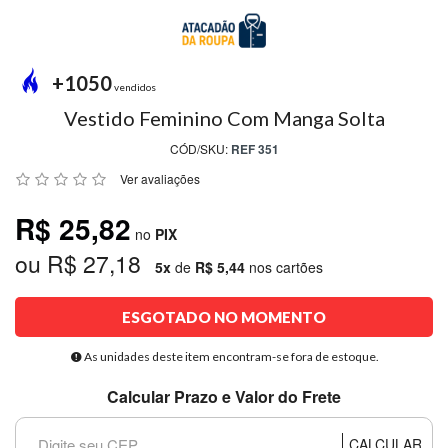
MODA
PRAIA
PREÇO
+1050
ÚNICO
vendidos
Vestido Feminino Com Manga Solta
BLUSAS
CÓD/SKU:
REF 351
SALDO
Ver avaliações
NOSSAS
R$ 25,82
PROMOÇÕES
no
PIX
ou R$ 27,18
MARCAS
5x
de
R$ 5,44
nos cartões
ESGOTADO NO MOMENTO
CENTRAL
ATENDIMENTO
As unidades deste item encontram-se fora de estoque.
Calcular Prazo e Valor do Frete
(81)9
8188-
CALCULAR