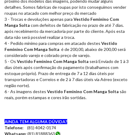
próximo dos modelos das imagens, podendo mudar alguns
detalhes. Somos fabricas de roupas por isto conseguimos vender
roupas no atacado com melhor preço do mercado
3 - Trocas e devoluções apenas para
Vestido Feminino Com
Manga Solta
com defeitos de fabricação no prazo de até 7 dias.
após recebimento da mercadoria por parte do cliente. Após esta
data não será possível realizar a troca.
4 - Pedido mínimo para compras em atacado destes
Vestido
Feminino Com Manga Solta
é de 200,00, abaixo de 200,00 será
considerado varejo e cobrado preço de varejo.
5 - Os
Vestido Feminino Com Manga Solta
será Enviado de 1 à 3
dias úteis após confirmação do pagamento (trabalhamos com
estoque próprio). Prazo de entrega de 7 a 12 dias úteis por
transportadoras e Correios e de 2 à 7 dias úteis via Aéreo (exceto
região norte).
6 - As imagens destes
Vestido Feminino Com Manga Solta
são
reais, porém estampas e cores irão sortidas.
AINDA TEM ALGUMA DÚVIDA?
Telefone:
(81) 4042-0174
Whatsapp:
(81) 81888363