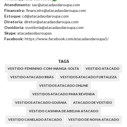
Atendimento:
sac@atacadaodaroupa.com
Financeiro:
financeiro@atacadaodaroupa.com
Estoque:
cd@atacadaodaroupa.com
Diretoria:
diretor@atacadaodaroupa.com
Ouvidoria:
ouvidoria@atacadaodaroupa.com
Skype:
atacadaodasroupas
Facebook:
https://www.facebook.com/atacadaodaroupa1/
TAGS
VESTIDO-FEMININO-COM-MANGA-SOLTA
VESTIDO ATACADO
VESTIDO ATACADO BRÁS
VESTIDOS ATACADO FORTALEZA
VESTIDOS ATACADO ONLINE
VESTIDOS ATACADO PARA REVENDA
VESTIDOS ATACADO GOIÂNIA
ATACADO DE VESTIDO
VESTIDO CASINHA DE ABELHA ATACADO
VESTIDO CANELADO ATACADO
VESTIDO DE NOIVA ATACADO