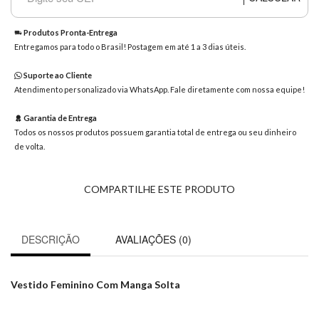
8363
Chat
Produtos Pronta-Entrega
WhatsApp
Entregamos para todo o Brasil! Postagem em até 1 a 3 dias úteis.
Envie-
Suporte ao Cliente
nos uma
Atendimento personalizado via WhatsApp. Fale diretamente com nossa equipe!
mensagem
Garantia de Entrega
Todos os nossos produtos possuem garantia total de entrega ou seu dinheiro
de volta.
COMPARTILHE ESTE PRODUTO
DESCRIÇÃO
AVALIAÇÕES (0)
Vestido Feminino Com Manga Solta