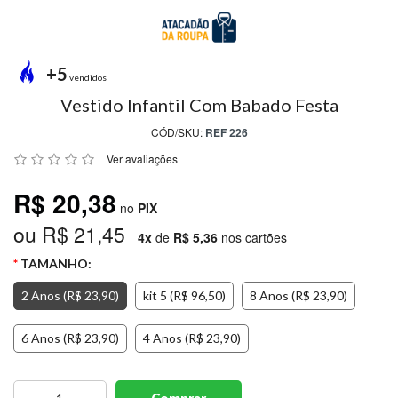
MODA
PRAIA
PREÇO
+5
ÚNICO
vendidos
Vestido Infantil Com Babado Festa
BLUSAS
CÓD/SKU:
REF 226
SALDO
Ver avaliações
NOSSAS
R$ 20,38
PROMOÇÕES
no
PIX
ou R$ 21,45
MARCAS
4x
de
R$ 5,36
nos cartões
TAMANHO:
2 Anos (R$ 23,90)
kit 5 (R$ 96,50)
8 Anos (R$ 23,90)
CENTRAL
ATENDIMENTO
6 Anos (R$ 23,90)
4 Anos (R$ 23,90)
(81)9
8188-
Comprar