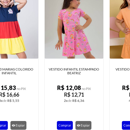
VESTIDO INFANTIL ESTAMPADO
VESTIDO INFANTIL ALGODÃO
BEATRIZ
BABADO
R$ 12,08
R$ 23,66
no PIX
no PIX
R$ 12,71
R$ 24,90
2x
de
R$ 6,36
4x
de
R$ 6,23
Comprar
Espiar
Comprar
Espiar