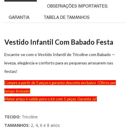
OBSERVAÇÕES IMPORTANTES:
GARANTIA
TABELA DE TAMANHOS
Vestido Infantil Com Babado Festa
Encante-se com o Vestido Infantil de Tricoline com Babado —
leveza, elegância e conforto para as pequenas arrasarem nas
festas!
Compre a partir de 5 peças e garanta desconto exclusivo (Oferta por
tempo limitado)
Menor preço é valido para o kit com 5 peças. Garanta Já!
TECIDO:
Tricoline
TAMANHOS:
2, 4, 6 e 8 anos