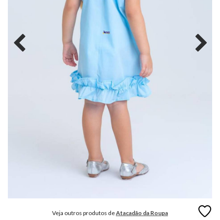
MODA
FITNESS
MODA
GRIFE
MODA
INFANTIL
MODA
INTIMA
MODA
INVERNO
MODA
MASCULINA
MODA
PLUS
SIZE
Veja outros produtos de
Atacadão da Roupa