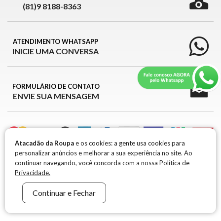
(81)9 8188-8363
ATENDIMENTO WHATSAPP
INICIE UMA CONVERSA
FORMULÁRIO DE CONTATO
ENVIE SUA MENSAGEM
Atacadão da Roupa
e os cookies: a gente usa cookies para
personalizar anúncios e melhorar a sua experiência no site. Ao
ATACADÃO DA ROUPA © 2026
continuar navegando, você concorda com a nossa
Política de
Privacidade.
ATACADÃO DA ROUPA © 2026 -
CNPJ 39.426.709/0001-99 / IE: 0917651-96
R. MARIA
Continuar e Fechar
FRANCISCA RAMOS, 301 1° ANDAR, B. BELA VISTA - SANTA CRUZ DO CAPIBARIBE -
PE