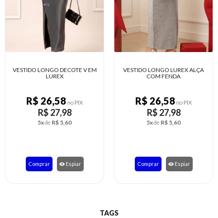
VESTIDO LONGO LUREX ALÇA
VESTIDO LONGO ELEGANTE
COM FENDA
FRANZIDO NAS LATERAIS
R$ 26,58
R$ 28,49
no PIX
no PIX
R$ 27,98
R$ 29,99
5x
de
R$ 5,60
5x
de
R$ 6,00
Comprar
Espiar
Comprar
Espiar
TAGS