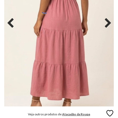
MODA
FITNESS
MODA
GRIFE
MODA
INFANTIL
MODA
INTIMA
MODA
INVERNO
MODA
MASCULINA
MODA
PLUS
SIZE
Veja outros produtos de
Atacadão da Roupa