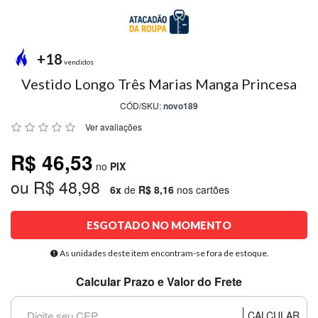
MODA
PRAIA
PREÇO
+18
ÚNICO
vendidos
Vestido Longo Três Marias Manga Princesa
BLUSAS
CÓD/SKU:
novo189
SALDO
Ver avaliações
NOSSAS
R$ 46,53
PROMOÇÕES
no
PIX
ou R$ 48,98
MARCAS
6x
de
R$ 8,16
nos cartões
ESGOTADO NO MOMENTO
CENTRAL
ATENDIMENTO
As unidades deste item encontram-se fora de estoque.
Calcular Prazo e Valor do Frete
(81)9
8188-
CALCULAR