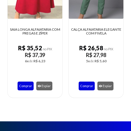
A COM
CALÇA ALFAIATARIA ELEGANTE
VESTIDO LONGO TOMARA QU
COM FIVELA
CAIA LASTEX ESTAMPADO
R$ 26,58
R$ 27,46
X
no PIX
no PIX
R$ 27,98
R$ 28,90
5x
de
R$ 5,60
5x
de
R$ 5,78
Comprar
Espiar
Comprar
Espiar