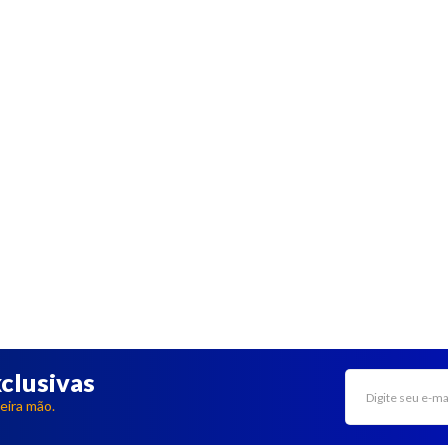
clusivas
eira mão.