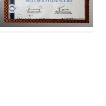
NOSSA IMAGEM PARA APLICAR GOLPES!
, SOMOS DO
instituições brasileira: Braslider e Top Quality Brasil,
o Internacional “Brazil Quality Certification”, e Troféu de
eu Diretor executivo e Ceo, também recebeu O Certificado
 35 alianças estratégicas, localizadas nos cinco continentes,
ONAL de QUALIDADE , Isto é o reconhecimento de um
s roupas e um bom atendimento aos nossos clientes também