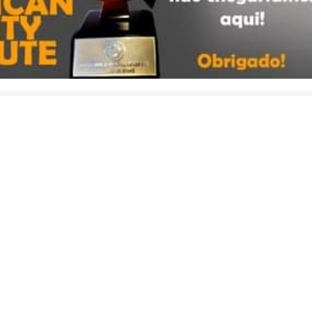
PERFIL FALSOS DO FACEBOOK E NÚMEROS FALSOS DO WHATSAPP USANDO 
ENTE PELO SITE, NÃO ENVIAMOS CONTAS POR ZAP DE NINGUÉM
Prêmio Internacional,
a do ano em nosso segmento de roupas no atacado pelas renomadas 
e no Windsor Atlântica Hotel Copacabana, Rio de Janeiro O Certificad
lo “Empresa Brasileira do Ano ” . Em nome do Atacadão da Roupa, s
io do Ano", emitido pela LAQI (http://laqi.org/brasil/) respaldado por
ações Unidas - ONU.
 do Atacadão da Roupa recebermos mais um PRÊMIO INTERNACI
ue continuaremos à aprimorar, visando sempre a qualidade de nosso