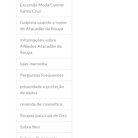
responsáveis pelo nosso su
Excursão Moda Center
Santa Cruz
Dividimos este reconhecim
dedicação a todos nossos cl
Golpista usando o nome
Agradecemos em 1º lugar a
do Atacadão da Roupa
lado; aos colaboradores; ao
seja na logística, atendimen
Informações sobre
Afiliados Atacadão da
Roupa
lojas maromba
Perguntas Frequentes
privacidade e proteção
de dados
revenda de cosmético
Roupas para Loja de Dez
Sobre Nos