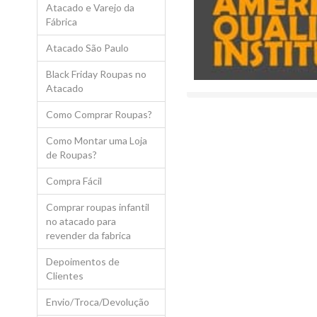
Atacado e Varejo da
Fábrica
Atacado São Paulo
Black Friday Roupas no
Atacado
ATENÇÃO CUIDADO! EXISTE 
Como Comprar Roupas?
PERNAMBUCO, COMPRAS SOM
Como Montar uma Loja
de Roupas?
Compra Fácil
Atacadão da Roupa Recebe 
Comprar roupas infantil
no atacado para
Após ser escolhida Empres
o
Atacadãoda Roupa
Receb
revender da fabrica
Reconhecimento com o títu
individual como "O Empresár
Depoimentos de
dentre as quais estão as N
Clientes
"É uma Honra para nós
Envio/Troca/Devolução
trabalho sério e árduo, q