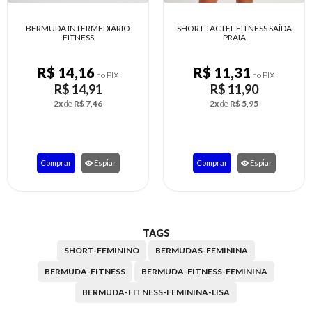
ASES
BERMUDA INTERMEDIÁRIO
SHORT TACTEL FITNE
FITNESS
PRAIA
R$ 14,16
R$ 11,31
PIX
no PIX
no
R$ 14,91
R$ 11,90
2x
de
R$ 7,46
2x
de
R$ 5,95
piar
Comprar
Espiar
Comprar
Es
TAGS
SHORT-FEMININO
BERMUDAS-FEMININA
BERMUDA-FITNESS
BERMUDA-FITNESS-FEMININA
BERMUDA-FITNESS-FEMININA-LISA