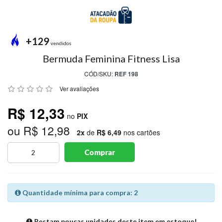
MODA
PRAIA
PREÇO
+129
ÚNICO
vendidos
Bermuda Feminina Fitness Lisa
BLUSAS
CÓD/SKU:
REF 198
SALDO
Ver avaliações
NOSSAS
R$ 12,33
PROMOÇÕES
no
PIX
ou R$ 12,98
MARCAS
2x
de
R$ 6,49
nos cartões
Comprar
CENTRAL
ATENDIMENTO
Quantidade mínima para compra: 2
(81)9
8188-
Restam poucas unidades deste item em estoque!