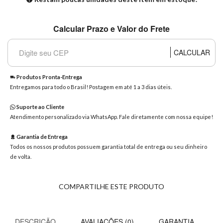
8363
Chat
Calcular Prazo e Valor do Frete
WhatsApp
Envie-
CALCULAR
nos uma
mensagem
Produtos Pronta-Entrega
Entregamos para todo o Brasil! Postagem em até 1 a 3 dias úteis.
Suporte ao Cliente
Atendimento personalizado via WhatsApp. Fale diretamente com nossa equipe!
Garantia de Entrega
Todos os nossos produtos possuem garantia total de entrega ou seu dinheiro
de volta.
COMPARTILHE ESTE PRODUTO
DESCRIÇÃO
AVALIAÇÕES (0)
GARANTIA