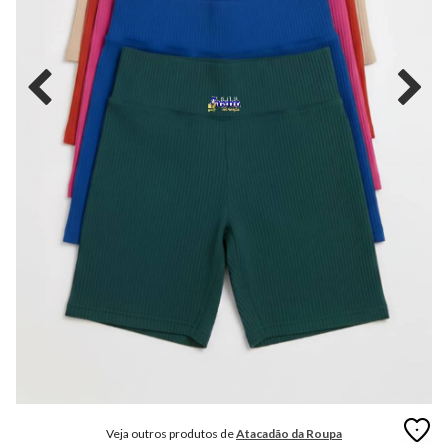
MODA
FITNESS
MODA
GRIFE
MODA
INFANTIL
MODA
INTIMA
MODA
INVERNO
MODA
MASCULINA
MODA
PLUS
SIZE
Veja outros produtos de
Atacadão da Roupa