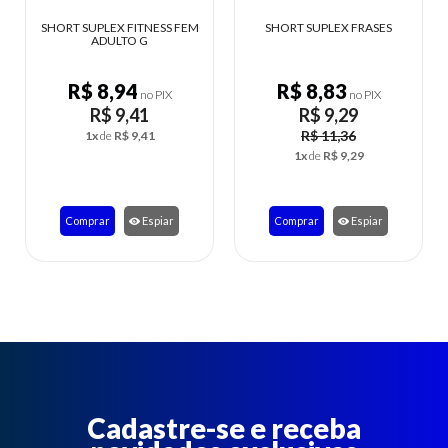
SHORT SUPLEX FITNESS FEM
SHORT SUPLEX FRASES
SHORT
ADULTO G
R$ 8,94
R$ 8,83
no PIX
no PIX
R$ 9,41
R$ 9,29
R$ 11,36
1x
de
R$ 9,41
1x
de
R$ 9,29
Comprar
Espiar
Comprar
Espiar
C
Cadastre-se e receba