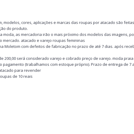
 modelos, cores, aplicações e marcas das roupas por atacado são feitas
ção do produto.
da moda, as mercadoria irão o mais próximo dos modelos das imagens, p
o mercado. atacado e varejo roupas femininas
 Moletom com defeitos de fabricação no prazo de até 7 dias. após receb
de 200,00 será considerado varejo e cobrado preço de varejo. moda prai
do pagamento (trabalhamos com estoque próprio). Prazo de entrega de 7 a 1
o atacado para revender
roupas de 10 reais