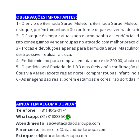
OBSERVAÇÕES IMPORTANTES:
1 - O envio de Bermuda Saruel Moletom, Bermuda Saruel Moletom,
estoque, porém tamanhos irão conforme o que estiver na descri
2 - O Estoque é sempre atualizado e acompanha as tendências 
isto conseguimos vender roupas no atacado com melhor preço d
3 - Trocas e devoluções apenas para bermuda Saruel Masculinona
será possível realizar a troca.
4 - Pedido mínimo para compras em atacado é de 200,00, abaixo 
5 - O pedido será Enviado de 1 à 3 dias úteis após confirmação 
úteis via Aéreo (exceto região norte). comprar roupas infantil n
6 - As imagens são reais, porém estampas e cores irão sortidas. 
AINDA TEM ALGUMA DÚVIDA?
Telefone:
(81) 4042-0174
Whatsapp:
(81) 8188836
3
Atendimento:
sac@atacadaodaroupa.com
Financeiro:
financeiro@atacadaodaroupa.com
Estoque:
cd@atacadaodaroupa.com