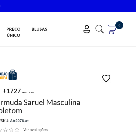
IL
0
PREÇO
BLUSAS
ÚNICO
+1727
vendidos
rmuda Saruel Masculina
oletom
/SKU:
Atr2076-at
Ver avaliações