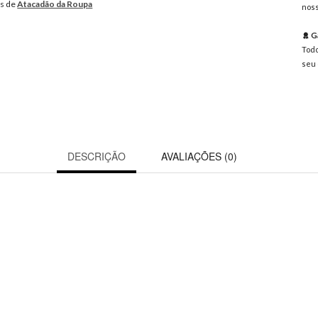
os de
Atacadão da Roupa
noss
Ga
Todo
seu 
DESCRIÇÃO
AVALIAÇÕES (0)