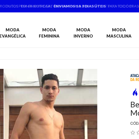
PRODUTOS PRONTA ENTREGA,
ENVIAMOS 1 A 3 DIAS ÚTEIS
PARA TODO BRAS
MODA
MODA
MODA
MODA
EVANGÉLICA
FEMININA
INVERNO
MASCULINA
Be
M
CÓD