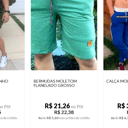
OM
CALÇA MOLETOM MASCULINA
BERMUDA 
O
MASCULIN
R$ 36,16
R$ 
o PIX
no PIX
8
R$ 38,06
es de crédito
6x
de
R$ 6,34
nos cartões de crédito
3x
de
R$ 6,