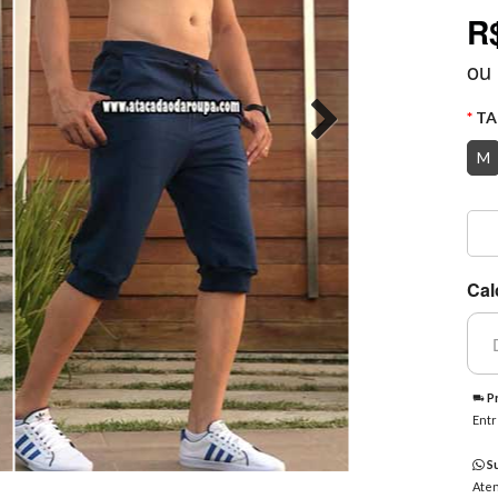
R
ou
TA
M
Cal
Pr
Entr
Su
Aten