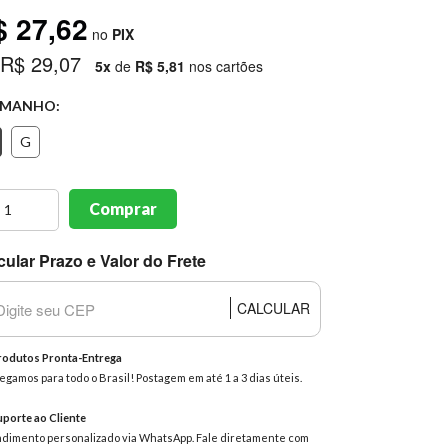
$ 27,62
no
PIX
 R$ 29,07
5x
de
R$ 5,81
nos cartões
MANHO:
G
Comprar
cular Prazo e Valor do Frete
CALCULAR
odutos Pronta-Entrega
egamos para todo o Brasil! Postagem em até 1 a 3 dias úteis.
porte ao Cliente
dimento personalizado via WhatsApp. Fale diretamente com