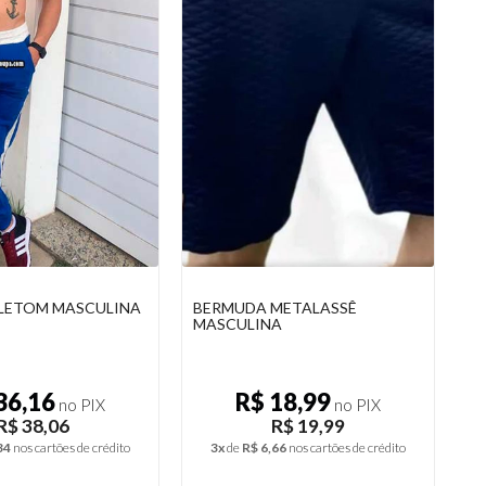
METALASSÊ
BERMUDA BÁSICA METALASSÊ
C
A
C
18,99
R$ 16,63
no PIX
no PIX
R$ 19,99
R$ 17,50
66
nos cartões de crédito
3x
de
R$ 5,83
nos cartões de crédito