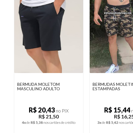
BERMUDAS MOLETINHO
BERMUDAS MOLET
ESTAMPADAS
FLANELADO GROSS
R$ 15,44
R$ 21,26
no PIX
n
R$ 16,25
R$ 22,3
3x
de
R$ 5,42
nos cartões de crédito
4x
de
R$ 5,60
nos cartõ