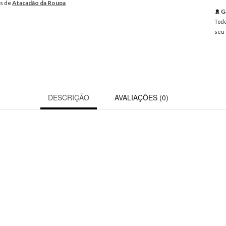
os de
Atacadão da Roupa
Ga
Todo
seu 
DESCRIÇÃO
AVALIAÇÕES (0)