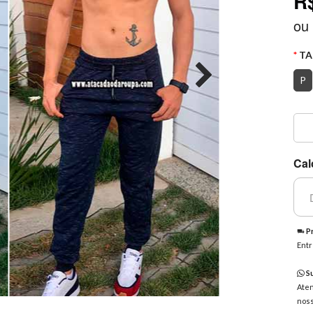
R
ou
TA
P
Cal
Pr
Entr
Su
Aten
noss