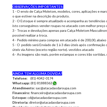
OBSERVAÇÕES IMPORTANTES:
1 - O envio de Calça Moletom, modelos, cores, aplicações e mar
o que estiver na descrição do produto.
2 - O Estoque é sempre atualizado e acompanha as tendências 
isto conseguimos vender roupas no atacado com melhor preço d
3 - Trocas e devoluções apenas para Calça Moletom Masculinona 
possível realizar a troca.
4 - Pedido mínimo para compras em atacado é de 200,00, abaixo 
5 - O pedido será Enviado de 1 à 3 dias úteis após confirmação 
úteis via Aéreo (exceto região norte). vestidos atacado
6 - As imagens são reais, porém estampas e cores irão sortidas.
AINDA TEM ALGUMA DÚVIDA?
Telefone:
(81) 4042-0174
Whatsapp:
(81) 8188836
3
Atendimento:
sac@atacadaodaroupa.com
Financeiro:
financeiro@atacadaodaroupa.com
Estoque:
cd@atacadaodaroupa.com
Diretoria:
diretor@atacadaodaroupa.com