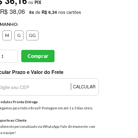
$ 36,16
no
PIX
 R$ 38,06
6x
de
R$ 6,34
nos cartões
MANHO:
M
G
GG
Comprar
cular Prazo e Valor do Frete
CALCULAR
odutos Pronta-Entrega
egamos para todo o Brasil! Postagem em até 1 a 3 dias úteis.
porte ao Cliente
dimento personalizado via WhatsApp. Fale diretamente com
a equipe!