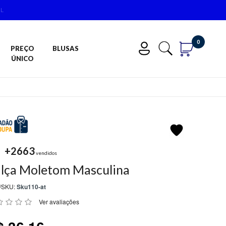
IL
0
PREÇO
BLUSAS
ÚNICO
+2663
vendidos
lça Moletom Masculina
/SKU:
Sku110-at
Ver avaliações