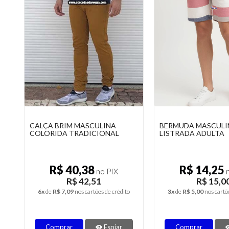
CALÇA BRIM MASCULINA
BERMUDA MASCULI
COLORIDA TRADICIONAL
LISTRADA ADULTA
R$ 40,38
R$ 14,25
no PIX
n
R$ 42,51
R$ 15,0
6x
de
R$ 7,09
nos cartões de crédito
3x
de
R$ 5,00
nos cartõ
Comprar
Espiar
Comprar