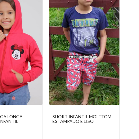
ANTIL MOLETOM
CALÇA MOLETOM MASCULINA
CON
 E LISO
INF