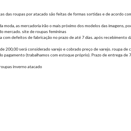
cas das roupas por atacado são feitas de formas sortidas e de acordo c
da moda, as mercadoria irão o mais próximo dos modelos das imagens, po
o mercado. site de roupas femininas
com defeitos de fabricação no prazo de até 7 dias. após recebimento da
de 200,00 será considerado varejo e cobrado preço de varejo. roupa de c
do pagamento (trabalhamos com estoque próprio). Prazo de entrega de 7 a
 roupas inverno atacado