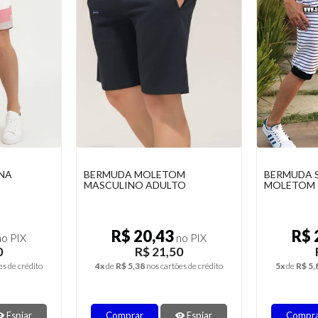
NA
BERMUDA MOLETOM
BERMUDA 
MASCULINO ADULTO
MOLETOM
R$ 20,43
R$ 
o PIX
no PIX
0
R$ 21,50
es de crédito
4x
de
R$ 5,38
nos cartões de crédito
5x
de
R$ 5,
Espiar
Comprar
Espiar
Compr