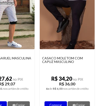
SARUEL MASCULINA
CASACO MOLETOM COM
CAPUZ MASCULINO
27,62
R$ 34,20
no PIX
no PIX
R$ 29,07
R$ 36,00
81
nos cartões de crédito
6x
de
R$ 6,00
nos cartões de crédito
ar
Espiar
Comprar
Espiar