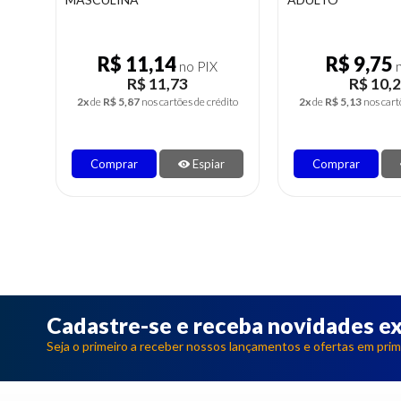
R$ 13,64
R$ 11,14
no PIX
R$ 14,36
R$ 11,
2x
de
R$ 7,18
nos cartões de crédito
2x
de
R$ 5,87
nos cart
Comprar
Espiar
Comprar
Cadastre-se e receba novidades ex
Seja o primeiro a receber nossos lançamentos e ofertas em prim