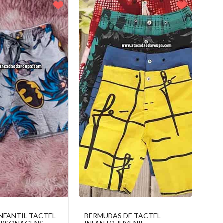
TACTEL
BERMUDA INFANTIL TACTEL
BER
O
GROSSO PERSONAGENS
INF