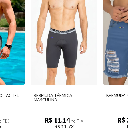
O TACTEL
BERMUDA TÉRMICA
BERMUDA 
MASCULINA
R$ 11,14
R$ 
 PIX
no PIX
6
R$ 11,73