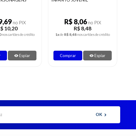
15,96
R$ 9,69
no PIX
no PIX
$ 16,80
R$ 10,20
0
nos cartões de crédito
2x
de
R$ 5,10
nos cartões de crédito
1x
r
Espiar
Comprar
Espiar
OK