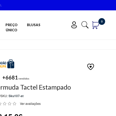
IL
0
PREÇO
BLUSAS
ÚNICO
+6681
vendidos
rmuda Tactel Estampado
/SKU:
Sku107-at
Ver avaliações