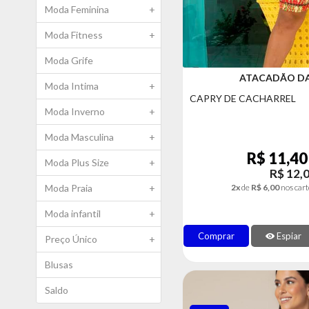
Moda Feminina
+
Moda Fitness
+
Moda Grife
ATACADÃO D
Moda Intima
+
CAPRY DE CACHARREL
Moda Inverno
+
Moda Masculina
+
R$ 11,40
Moda Plus Size
+
R$ 12,
Moda Praia
+
2x
de
R$ 6,00
nos cart
Moda infantil
+
Comprar
Espiar
Preço Único
+
Blusas
Saldo