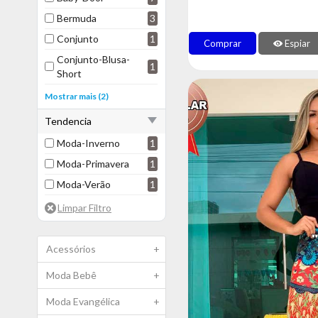
Bermuda
3
Conjunto
1
Comprar
Espiar
Conjunto-Blusa-
1
Short
Pijama
1
Mostrar mais (2)
Short
2
Tendencia
Moda-Inverno
1
Moda-Primavera
1
Moda-Verão
1
Acessórios
+
Moda Bebê
+
Moda Evangélica
+