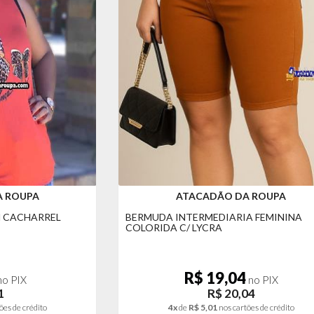
A ROUPA
ATACADÃO DA ROUPA
M CACHARREL
BERMUDA INTERMEDIARIA FEMININA
COLORIDA C/ LYCRA
R$ 19,04
o PIX
no PIX
1
R$ 20,04
ões de crédito
4x
de
R$ 5,01
nos cartões de crédito