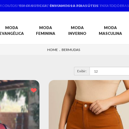
PRODUTOS PRONTA ENTREGA,
ENVIAMOS 1 A 3 DIAS ÚTEIS
PARA TODO BRAS
MODA
MODA
MODA
MODA
EVANGÉLICA
FEMININA
INVERNO
MASCULINA
.
HOME
BERMUDAS
Exibir: