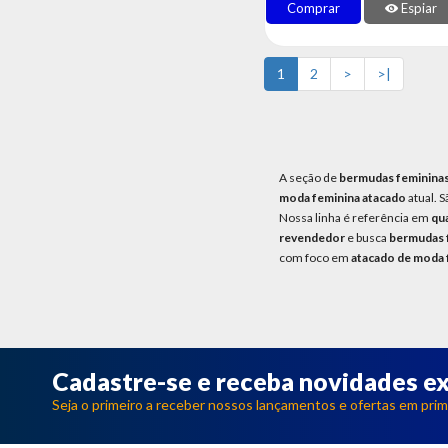
Comprar
Espiar
1
2
>
>|
A seção de
bermudas feminina
moda feminina atacado
atual. 
Nossa linha é referência em
qu
revendedor
e busca
bermudas f
com foco em
atacado de moda 
Cadastre-se e receba novidades ex
Seja o primeiro a receber nossos lançamentos e ofertas em prim