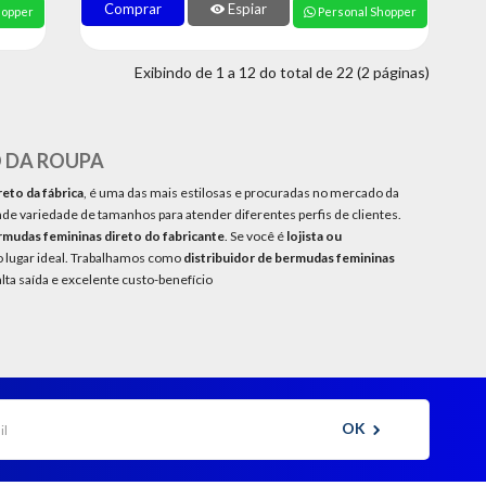
Comprar
Espiar
hopper
Personal Shopper
Exibindo de 1 a 12 do total de 22 (2 páginas)
 DA ROUPA
eto da fábrica
, é uma das mais estilosas e procuradas no mercado da
nde variedade de tamanhos para atender diferentes perfis de clientes.
mudas femininas direto do fabricante
. Se você é
lojista ou
 o lugar ideal. Trabalhamos como
distribuidor de bermudas femininas
lta saída e excelente custo-benefício
OK