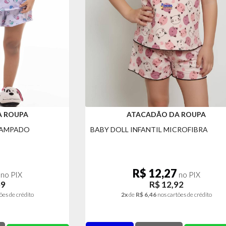
A ROUPA
ATACADÃO DA ROUPA
STAMPADO
BABY DOLL INFANTIL MICROFIBRA
R$ 12,27
no PIX
no PIX
59
R$ 12,92
ões de crédito
2x
de
R$ 6,46
nos cartões de crédito