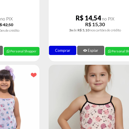
R$ 14,54
no PIX
no PIX
R$ 15,30
$ 42,50
3x
de
R$ 5,10
nos cartões de crédito
ões de crédito
Comprar
Espiar
Personal Shopper
Personal S