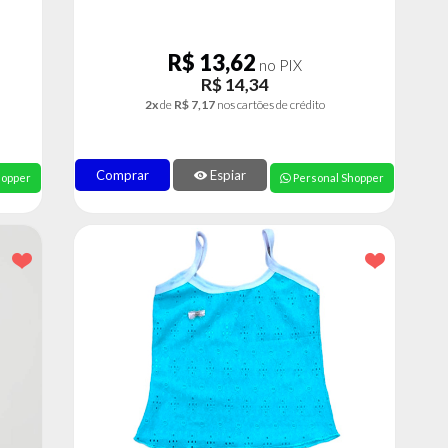
R$ 13,62
no PIX
R$ 14,34
2x
de
R$ 7,17
nos cartões de crédito
Comprar
Espiar
hopper
Personal Shopper