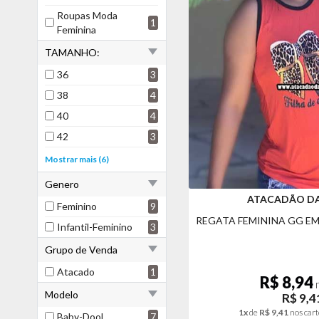
Roupas Moda
1
Feminina
TAMANHO:
36
3
38
4
40
4
42
3
44
4
Mostrar mais (6)
46
2
Genero
kit 10
1
ATACADÃO D
Feminino
9
P
4
REGATA FEMININA GG E
Infantil-Feminino
3
M
6
Grupo de Venda
G
6
Atacado
1
R$ 8,94
n
Modelo
R$ 9,4
1x
de
R$ 9,41
nos cart
Baby-Dool
7