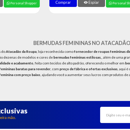
Comprar
Espiar
Personal Shopper
Personal S
BERMUDAS FEMININAS NO ATACADÃO
s
do
Atacadão da Roupa
, loja reconhecida como
fornecedor de roupas femininas dir
São dezenas de modelos e cores de
bermudas femininas estilosas
,, além de uma gra
alidade e acabamento
, feita com tecidos de alto padrão, oferecendo o melhor em
ber
emininas baratas para revender
, com
preço de fábrica e ofertas exclusivas
, aqui é
feminina com preço baixo
, ajudando você a aumentar seus lucros com produtos de a
clusivas
eira mão.