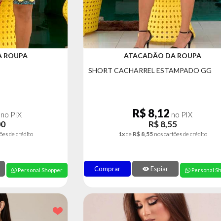
A ROUPA
ATACADÃO DA ROUPA
SHORT CACHARREL ESTAMPADO GG
R$ 8,12
no PIX
no PIX
00
R$ 8,55
ões de crédito
1x
de
R$ 8,55
nos cartões de crédito
Comprar
Espiar
Personal Shopper
Personal S