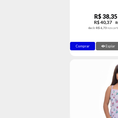
R$ 38,35
R$ 40,37
R
6x
de
R$ 6,73
nos cart
Comprar
Espiar