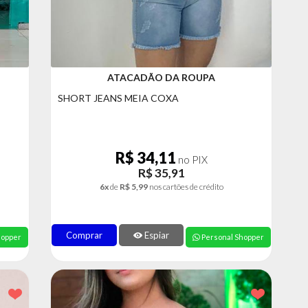
ATACADÃO DA ROUPA
SHORT JEANS MEIA COXA
R$ 34,11
no PIX
R$ 35,91
6x
de
R$ 5,99
nos cartões de crédito
Comprar
Espiar
hopper
Personal Shopper