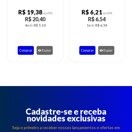
ENCOMENDA)
R$ 6,21
R$ 28,90
no PIX
no PIX
R$ 6,54
R$ 30,42
1x
de
R$ 6,54
6x
de
R$ 5,07
Comprar
Espiar
Comprar
Espiar
Cadastre-se e receba
novidades exclusivas
Seja o primeiro a receber nossos lançamentos e ofertas em