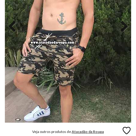
MODA
FITNESS
MODA
GRIFE
MODA
INFANTIL
MODA
INTIMA
MODA
INVERNO
MODA
MASCULINA
MODA
PLUS
SIZE
Veja outros produtos de
Atacadão da Roupa