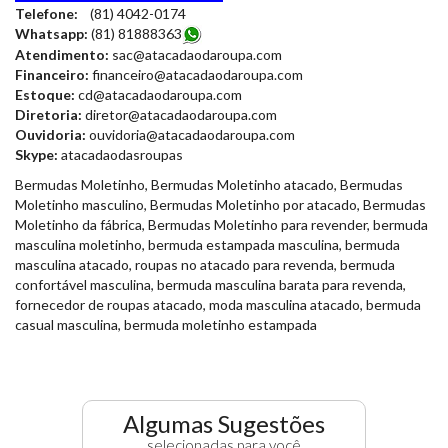
Telefone:
(81) 4042-0174
Whatsapp:
(81) 8188836
3
Atendimento:
sac@atacadaodaroupa.com
Financeiro:
financeiro@atacadaodaroupa.com
Estoque:
cd@atacadaodaroupa.com
Diretoria:
diretor@atacadaodaroupa.com
Ouvidoria:
ouvidoria@atacadaodaroupa.com
Skype:
atacadaodasroupas
Bermudas Moletinho, Bermudas Moletinho atacado, Bermudas
Moletinho masculino, Bermudas Moletinho por atacado, Bermudas
Moletinho da fábrica, Bermudas Moletinho para revender, bermuda
masculina moletinho, bermuda estampada masculina, bermuda
masculina atacado, roupas no atacado para revenda, bermuda
confortável masculina, bermuda masculina barata para revenda,
fornecedor de roupas atacado, moda masculina atacado, bermuda
casual masculina, bermuda moletinho estampada
Algumas Sugestões
selecionadas para você