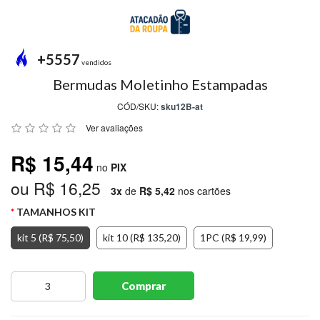
MODA
PRAIA
PREÇO
+5557
ÚNICO
vendidos
Bermudas Moletinho Estampadas
BLUSAS
CÓD/SKU:
sku12B-at
SALDO
Ver avaliações
NOSSAS
R$ 15,44
PROMOÇÕES
no
PIX
ou R$ 16,25
MARCAS
3x
de
R$ 5,42
nos cartões
TAMANHOS KIT
kit 5 (R$ 75,50)
kit 10 (R$ 135,20)
1PC (R$ 19,99)
CENTRAL
ATENDIMENTO
Comprar
(81)9
8188-