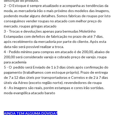
descrição do produto.
2 - O Estoque é sempre atualizado e acompanha as tendências da
moda, as mercadoria irão o mais próximo dos modelos das imagens,
podendo mudar alguns detalhes. Somos fabricas de roupas por isto
conseguimos vender roupas no atacado com melhor preço do
mercado. roupas gringas atacado
3 - Trocas e devoluções apenas para bermudas Moletinho
Estampadas com defeitos de fabricação no prazo de até 7 dias.
após recebimento da mercadoria por parte do cliente. Após esta
data não será possível realizar a troca.
4 - Pedido mínimo para compras em atacado é de 200,00, abaixo de
200,00 será considerado varejo e cobrado preço de varejo. roupa
para academia
5 - O pedido será Enviado de 1 à 3 dias úteis após confirmação do
pagamento (trabalhamos com estoque próprio). Prazo de entrega
de 7 a 12 dias úteis por transportadoras e Correios e de 2 à 7 dias
úteis via Aéreo (exceto região norte). revendedores de roupa
6 - As imagens são reais, porém estampas e cores irão sortidas.
moda evangélica atacado barato
AINDA TEM ALGUMA DÚVIDA?