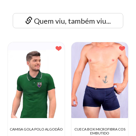
Quem viu, também viu...
ÃO
CUECA BOX MICROFIBRA COS
CAMISA SOCIAL P/ UNIFORMES
EMBUTIDO
DE IGREJA/EMPRESA (SOB