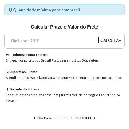
8363
Quantidade mínima para compra: 3
Chat
WhatsApp
Calcular Prazo e Valor do Frete
Envie-
nos uma
mensagem
CALCULAR
Produtos Pronta-Entrega
Entregamos para todo o Brasil! Postagem em até 1 a 3 dias úteis.
Suporte ao Cliente
Atendimento personalizado via WhatsApp. Fale diretamente com nossa equipe!
Garantia de Entrega
Todos os nossos produtos possuem garantia total de entrega ou seu dinheiro
de volta.
COMPARTILHE ESTE PRODUTO