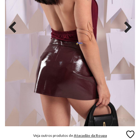
MODA
FITNESS
MODA
GRIFE
MODA
INFANTIL
MODA
INTIMA
MODA
INVERNO
MODA
MASCULINA
MODA
PLUS
SIZE
Veja outros produtos de
Atacadão da Roupa