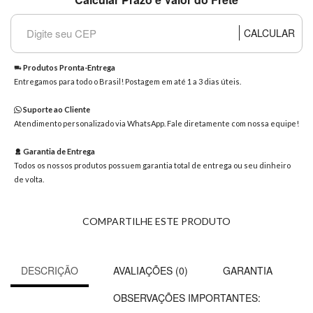
8363
Chat
CALCULAR
WhatsApp
Envie-
Produtos Pronta-Entrega
nos uma
Entregamos para todo o Brasil! Postagem em até 1 a 3 dias úteis.
mensagem
Suporte ao Cliente
Atendimento personalizado via WhatsApp. Fale diretamente com nossa equipe!
Garantia de Entrega
Todos os nossos produtos possuem garantia total de entrega ou seu dinheiro
de volta.
COMPARTILHE ESTE PRODUTO
DESCRIÇÃO
AVALIAÇÕES (0)
GARANTIA
OBSERVAÇÕES IMPORTANTES: