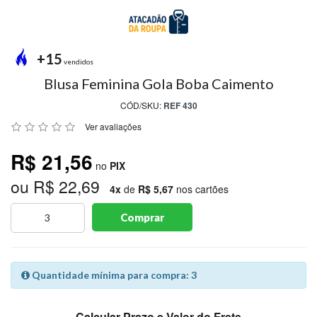
MODA
PRAIA
PREÇO
+15
ÚNICO
vendidos
Blusa Feminina Gola Boba Caimento
BLUSAS
CÓD/SKU:
REF 430
SALDO
Ver avaliações
NOSSAS
R$ 21,56
PROMOÇÕES
no
PIX
ou R$ 22,69
MARCAS
4x
de
R$ 5,67
nos cartões
Comprar
CENTRAL
ATENDIMENTO
Quantidade mínima para compra: 3
(81)9
8188-
Calcular Prazo e Valor do Frete