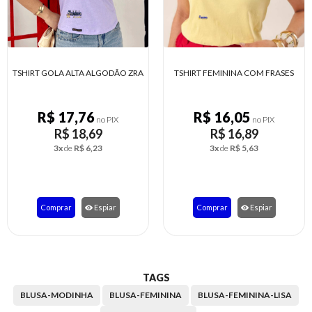
TSHIRT FEMININA COM FRASES
TSHIRT ALGODÃO BORDADA
FERNANDA
R$ 16,05
R$ 19,14
no PIX
no PIX
R$ 16,89
R$ 20,15
3x
de
R$ 5,63
4x
de
R$ 5,04
Comprar
Espiar
Comprar
Espiar
TAGS
BLUSA-MODINHA
BLUSA-FEMININA
BLUSA-FEMININA-LISA