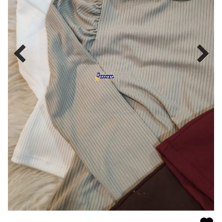
MODA
FITNESS
MODA
GRIFE
MODA
INFANTIL
MODA
INTIMA
MODA
INVERNO
MODA
MASCULINA
MODA
PLUS
SIZE