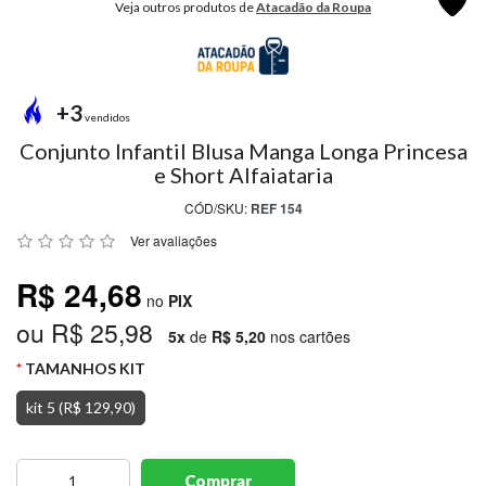
Veja outros produtos de
Atacadão da Roupa
MODA
PRAIA
PREÇO
ÚNICO
+3
vendidos
BLUSAS
Conjunto Infantil Blusa Manga Longa Princesa
e Short Alfaiataria
SALDO
CÓD/SKU:
REF 154
NOSSAS
Ver avaliações
PROMOÇÕES
R$ 24,68
MARCAS
no
PIX
ou R$ 25,98
5x
de
R$ 5,20
nos cartões
TAMANHOS KIT
CENTRAL
ATENDIMENTO
kit 5 (R$ 129,90)
(81)9
8188-
Comprar