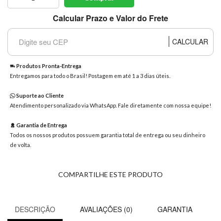
8363
Calcular Prazo e Valor do Frete
Chat
WhatsApp
CALCULAR
Envie-
nos uma
mensagem
Produtos Pronta-Entrega
Entregamos para todo o Brasil! Postagem em até 1 a 3 dias úteis.
Suporte ao Cliente
Atendimento personalizado via WhatsApp. Fale diretamente com nossa equipe!
Garantia de Entrega
Todos os nossos produtos possuem garantia total de entrega ou seu dinheiro
de volta.
COMPARTILHE ESTE PRODUTO
DESCRIÇÃO
AVALIAÇÕES (0)
GARANTIA