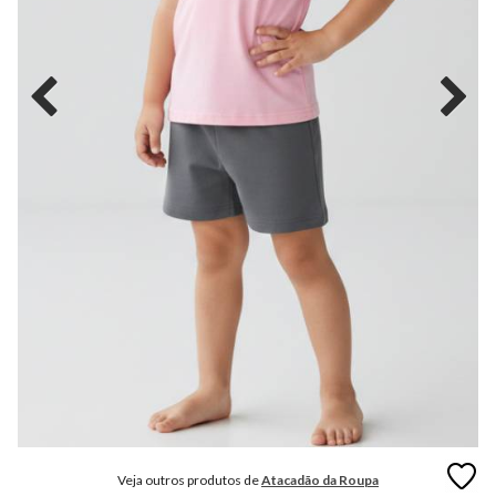
MODA
FITNESS
MODA
GRIFE
MODA
INFANTIL
MODA
INTIMA
MODA
INVERNO
MODA
MASCULINA
MODA
PLUS
SIZE
Veja outros produtos de
Atacadão da Roupa