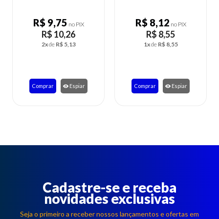
R$ 9,75
R$ 8,12
no PIX
no PIX
R$ 10,26
R$ 8,55
2x
de
R$ 5,13
1x
de
R$ 8,55
Comprar
Espiar
Comprar
Espiar
Cadastre-se e receba
novidades exclusivas
Seja o primeiro a receber nossos lançamentos e ofertas em