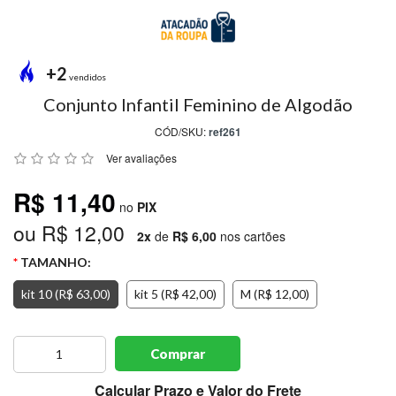
MODA
PRAIA
PREÇO
+2
ÚNICO
vendidos
Conjunto Infantil Feminino de Algodão
BLUSAS
CÓD/SKU:
ref261
SALDO
Ver avaliações
NOSSAS
R$ 11,40
PROMOÇÕES
no
PIX
ou R$ 12,00
MARCAS
2x
de
R$ 6,00
nos cartões
TAMANHO:
kit 10 (R$ 63,00)
kit 5 (R$ 42,00)
M (R$ 12,00)
CENTRAL
ATENDIMENTO
Comprar
(81)9
8188-
Calcular Prazo e Valor do Frete