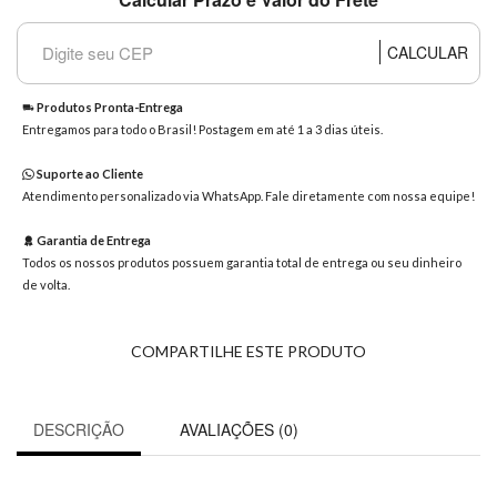
8363
Chat
CALCULAR
WhatsApp
Envie-
Produtos Pronta-Entrega
nos uma
Entregamos para todo o Brasil! Postagem em até 1 a 3 dias úteis.
mensagem
Suporte ao Cliente
Atendimento personalizado via WhatsApp. Fale diretamente com nossa equipe!
Garantia de Entrega
Todos os nossos produtos possuem garantia total de entrega ou seu dinheiro
de volta.
COMPARTILHE ESTE PRODUTO
DESCRIÇÃO
AVALIAÇÕES (0)