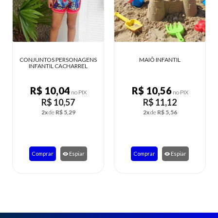
GENS
MAIÔ INFANTIL
CONJUNTO INFANTIL LAURA
EL
ESTAMPADO
R$ 10,56
R$ 25,08
X
no PIX
no PIX
R$ 11,12
R$ 26,40
2x
de
R$ 5,56
5x
de
R$ 5,28
r
Comprar
Espiar
Comprar
Espiar