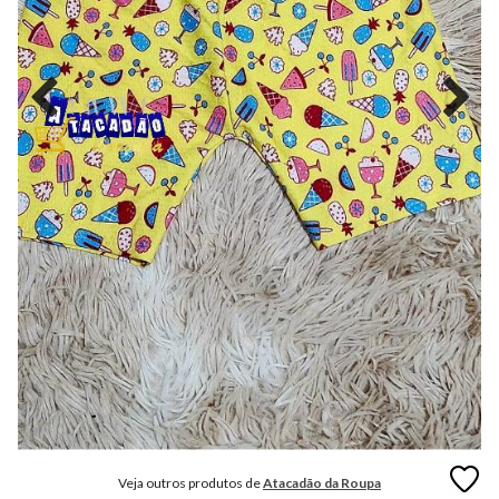
MODA
FITNESS
MODA
GRIFE
MODA
INFANTIL
MODA
INTIMA
MODA
INVERNO
MODA
MASCULINA
MODA
PLUS
SIZE
Veja outros produtos de
Atacadão da Roupa