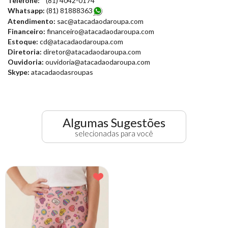
Telefone:
(81) 4042-0174
Whatsapp:
(81) 81888363
Atendimento:
sac@atacadaodaroupa.com
Financeiro:
financeiro@atacadaodaroupa.com
Estoque:
cd@atacadaodaroupa.com
Diretoria:
diretor@atacadaodaroupa.com
Ouvidoria:
ouvidoria@atacadaodaroupa.com
Skype:
atacadaodasroupas
Algumas Sugestões
selecionadas para você