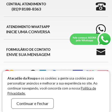
CENTRAL ATENDIMENTO
(81)9 8188-8363
ATENDIMENTO WHATSAPP
INICIE UMA CONVERSA
FORMULÁRIO DE CONTATO
ENVIE SUA MENSAGEM
Atacadão da Roupa
e os cookies: a gente usa cookies para
personalizar anúncios e melhorar a sua experiência no site. Ao
ATACADÃO DA ROUPA © 2026
continuar navegando, você concorda com a nossa
Política de
Privacidade.
ATACADÃO DA ROUPA © 2026 -
CNPJ 39.426.709/0001-99 / IE: 0917651-96
R. MARIA
Continuar e Fechar
FRANCISCA RAMOS, 301 1° ANDAR, B. BELA VISTA - SANTA CRUZ DO CAPIBARIBE -