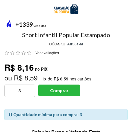
MODA
PRAIA
PREÇO
+1339
ÚNICO
vendidos
Short Infantil Popular Estampado
BLUSAS
CÓD/SKU:
Atr381-at
SALDO
Ver avaliações
NOSSAS
R$ 8,16
PROMOÇÕES
no
PIX
ou R$ 8,59
MARCAS
1x
de
R$ 8,59
nos cartões
Comprar
CENTRAL
ATENDIMENTO
Quantidade mínima para compra: 3
(81)9
8188-
Calcular Prazo e Valor do Frete