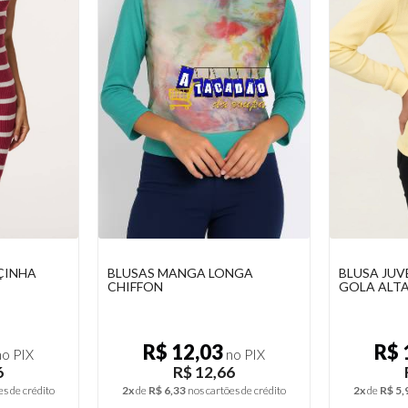
NGA
BLUSA JUVENIL MANGA LONGA
BLUSA MA
GOLA ALTA
FEMININA 
R$ 11,31
R$ 
o PIX
no PIX
6
R$ 11,90
R$ 1
es de crédito
2x
de
R$ 5,95
nos cartões de crédito
3x
de
R$ 5,