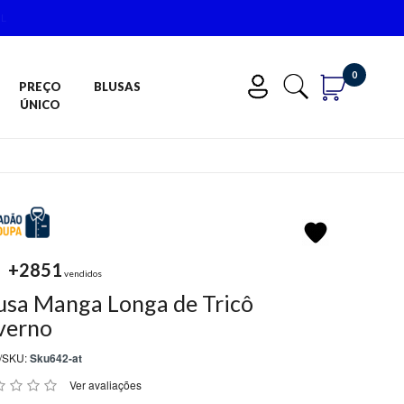
IL
0
PREÇO
BLUSAS
ÚNICO
+2851
vendidos
usa Manga Longa de Tricô
verno
/SKU:
Sku642-at
Ver avaliações