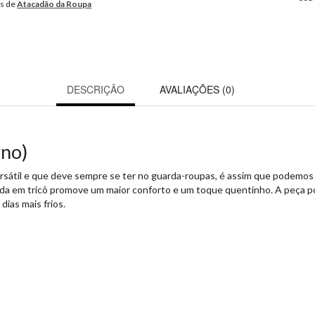
os de
Atacadão da Roupa
DESCRIÇÃO
AVALIAÇÕES (0)
rno)
átil e que deve sempre se ter no guarda-roupas, é assim que podemos cl
onada em tricô promove um maior conforto e um toque quentinho. A peça 
dias mais frios.