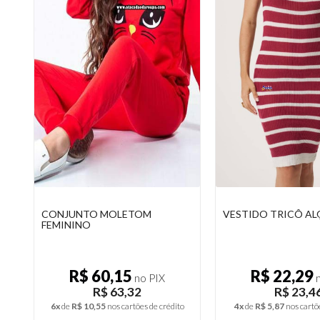
VESTIDO TRICÔ ALÇINHA
BLUSAS MANGA LO
CHIFFON
R$ 22,29
R$ 12,03
no PIX
n
R$ 23,46
R$ 12,6
o
4x
de
R$ 5,87
nos cartões de crédito
2x
de
R$ 6,33
nos cartõ