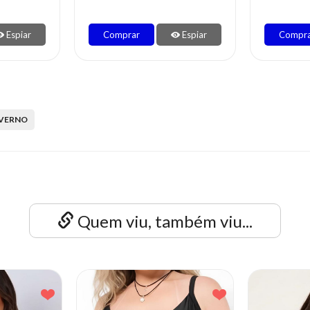
Espiar
Comprar
Espiar
Compr
NVERNO
Quem viu, também viu...