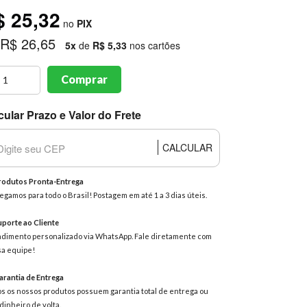
$ 25,32
no
PIX
 R$ 26,65
5x
de
R$ 5,33
nos cartões
Comprar
cular Prazo e Valor do Frete
CALCULAR
odutos Pronta-Entrega
egamos para todo o Brasil! Postagem em até 1 a 3 dias úteis.
porte ao Cliente
dimento personalizado via WhatsApp. Fale diretamente com
a equipe!
rantia de Entrega
s os nossos produtos possuem garantia total de entrega ou
dinheiro de volta.