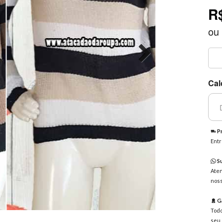
R
ou
Cal
Pr
Entr
Su
Aten
noss
Ga
Todo
seu 