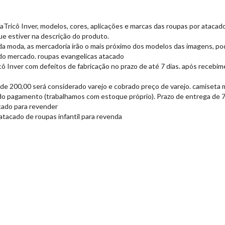
Tricô Inver, modelos, cores, aplicações e marcas das roupas por atacado
e estiver na descrição do produto.
da moda, as mercadoria irão o mais próximo dos modelos das imagens, po
do mercado. roupas evangelicas atacado
ô Inver com defeitos de fabricação no prazo de até 7 dias. após recebim
de 200,00 será considerado varejo e cobrado preço de varejo. camiseta m
do pagamento (trabalhamos com estoque próprio). Prazo de entrega de 7 a
acado para revender
 atacado de roupas infantil para revenda