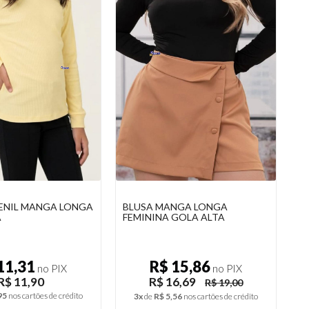
NGA LONGA
BLUSA CANELADA MANGA
C
GOLA ALTA
LONGA TULE
F
15,86
R$ 18,80
no PIX
no PIX
6,69
R$ 19,79
R$ 19,00
3x
de
R$ 6,60
nos cartões de crédito
56
nos cartões de crédito