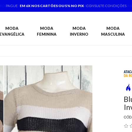
PRODUTOS PRONTA ENTREGA,
ENVIAMOS 1 A 3 DIAS ÚTEIS
PARA TODO BRAS
MODA
MODA
MODA
MODA
EVANGÉLICA
FEMININA
INVERNO
MASCULINA
Bl
In
CÓD