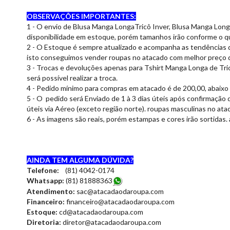
OBSERVAÇÕES IMPORTANTES:
1 - O envio de Blusa Manga LongaTricô Inver, Blusa Manga Longa
disponibilidade em estoque, porém tamanhos irão conforme o qu
2 - O Estoque é sempre atualizado e acompanha as tendências 
isto conseguimos vender roupas no atacado com melhor preço 
3 - Trocas e devoluções apenas para Tshirt Manga Longa de Tric
será possível realizar a troca.
4 - Pedido mínimo para compras em atacado é de 200,00, abaixo 
5 - O pedido será Enviado de 1 à 3 dias úteis após confirmação 
úteis via Aéreo (exceto região norte). roupas masculinas no at
6 - As imagens são reais, porém estampas e cores irão sortidas.
AINDA TEM ALGUMA DÚVIDA?
Telefone:
(81) 4042-0174
Whatsapp:
(81) 8188836
3
Atendimento:
sac@atacadaodaroupa.com
Financeiro:
financeiro@atacadaodaroupa.com
Estoque:
cd@atacadaodaroupa.com
Diretoria:
diretor@atacadaodaroupa.com