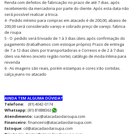
Renda com defeitos de fabricação no prazo de até 7 dias. após
recebimento da mercadoria por parte do cliente. Após esta data não
será possível realizar a troca.
4 - Pedido mínimo para compras em atacado é de 200,00, abaixo de
200,00 será considerado varejo e cobrado preço de varejo. fabrica
de roupa
5 - O pedido será Enviado de 1 à 3 dias úteis após confirmação do
pagamento (trabalhamos com estoque próprio). Prazo de entrega
de 7 a 12 dias úteis por transportadoras e Correios e de 2 à 7 dias
úteis via Aéreo (exceto região norte). catálogo de moda íntima para
revenda
6 - As imagens são reais, porém estampas e cores irão sortidas.
calça jeans no atacado
AINDA TEM ALGUMA DÚVIDA?
Telefone:
(81) 4042-0174
Whatsapp:
(81) 8188836
3
Atendimento:
sac@atacadaodaroupa.com
Financeiro:
financeiro@atacadaodaroupa.com
Estoque:
cd@atacadaodaroupa.com