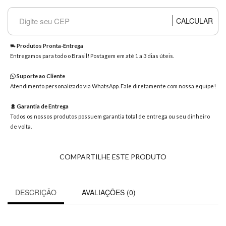
8363
Chat
CALCULAR
WhatsApp
Envie-
Produtos Pronta-Entrega
nos uma
Entregamos para todo o Brasil! Postagem em até 1 a 3 dias úteis.
mensagem
Suporte ao Cliente
Atendimento personalizado via WhatsApp. Fale diretamente com nossa equipe!
Garantia de Entrega
Todos os nossos produtos possuem garantia total de entrega ou seu dinheiro
de volta.
COMPARTILHE ESTE PRODUTO
DESCRIÇÃO
AVALIAÇÕES (0)