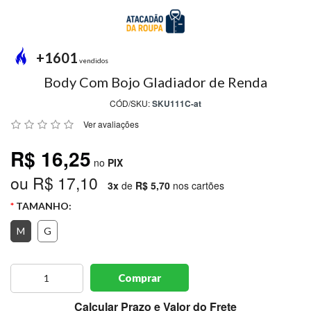
MODA
PRAIA
PREÇO
+1601
ÚNICO
vendidos
Body Com Bojo Gladiador de Renda
BLUSAS
CÓD/SKU:
SKU111C-at
SALDO
Ver avaliações
NOSSAS
R$ 16,25
PROMOÇÕES
no
PIX
ou R$ 17,10
MARCAS
3x
de
R$ 5,70
nos cartões
TAMANHO:
M
G
CENTRAL
ATENDIMENTO
Comprar
(81)9
8188-
Calcular Prazo e Valor do Frete