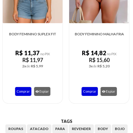
BODY FEMININO MALHA FRIA
BODY COM BOJO GLADIADOR DE
RENDA
R$ 14,82
R$ 16,25
no PIX
no PIX
R$ 15,60
R$ 17,10
3x
de
R$ 5,20
3x
de
R$ 5,70
Comprar
Espiar
Comprar
Espiar
TAGS
ROUPAS
ATACADO
PARA
REVENDER
BODY
BOJO