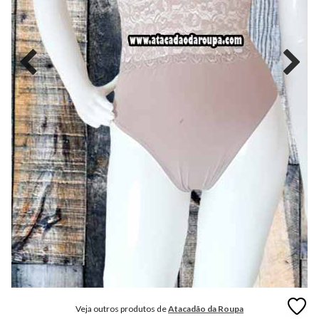
MODA
FITNESS
MODA
GRIFE
MODA
INFANTIL
MODA
INTIMA
MODA
INVERNO
MODA
MASCULINA
MODA
PLUS
SIZE
Veja outros produtos de
Atacadão da Roupa