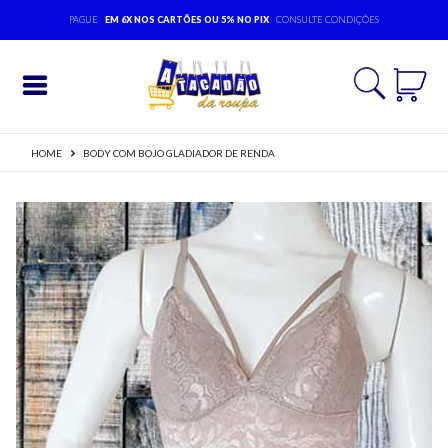
PAGUE
EM 6X NOS CARTÕES OU 5% NO PIX
CONSULTE CONDIÇÕES
Entrar
HOME
BODY COM BOJO GLADIADOR DE RENDA
Cadastrar
INÍCIO
ACESSÓRIOS
MODA
BEBÊ
MODA
EVANGÉLICA
MODA
FEMININA