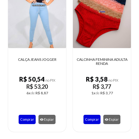
CALCINHA FEMININA ADULTA
CONJUNTO FITNESS FEMININO
RENDA
PRETO
R$ 3,58
R$ 24,22
no PIX
no PIX
R$ 3,77
R$ 25,49
1x
de
R$ 3,77
5x
de
R$ 5,10
Comprar
Espiar
Comprar
Espiar