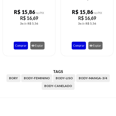
6
R$ 15,86
R$ 11,3
no PIX
no PIX
,69
R$ 16,69
R$ 11
5,56
3x
de
R$ 5,56
2x
de
R$ 
Espiar
Comprar
Espiar
Comprar
TAGS
BORY
BODY-FEMININO
BODY-LISO
BODY-MANGA-3/4
BODY-CANELADO