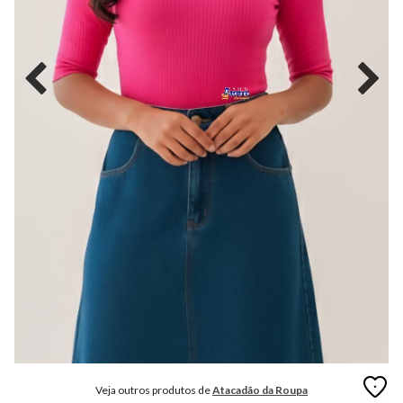
MODA
FITNESS
MODA
GRIFE
MODA
INFANTIL
MODA
INTIMA
MODA
INVERNO
MODA
MASCULINA
MODA
PLUS
SIZE
Veja outros produtos de
Atacadão da Roupa