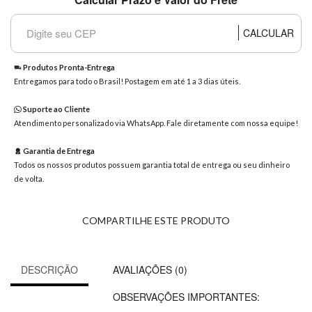
8363
Chat
CALCULAR
WhatsApp
Envie-
Produtos Pronta-Entrega
nos uma
Entregamos para todo o Brasil! Postagem em até 1 a 3 dias úteis.
mensagem
Suporte ao Cliente
Atendimento personalizado via WhatsApp. Fale diretamente com nossa equipe!
Garantia de Entrega
Todos os nossos produtos possuem garantia total de entrega ou seu dinheiro
de volta.
COMPARTILHE ESTE PRODUTO
DESCRIÇÃO
AVALIAÇÕES (0)
OBSERVAÇÕES IMPORTANTES: