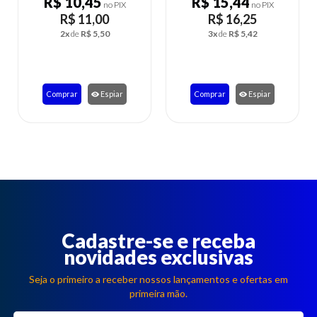
R$ 10,45
R$ 15,44
no PIX
no PIX
R$ 11,00
R$ 16,25
2x
de
R$ 5,50
3x
de
R$ 5,42
Comprar
Espiar
Comprar
Espiar
Cadastre-se e receba
novidades exclusivas
Seja o primeiro a receber nossos lançamentos e ofertas em
primeira mão.