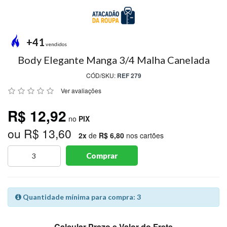
MODA
PRAIA
PREÇO
+41
ÚNICO
vendidos
Body Elegante Manga 3/4 Malha Canelada
BLUSAS
CÓD/SKU:
REF 279
SALDO
Ver avaliações
NOSSAS
R$ 12,92
PROMOÇÕES
no
PIX
ou R$ 13,60
MARCAS
2x
de
R$ 6,80
nos cartões
Comprar
CENTRAL
ATENDIMENTO
Quantidade mínima para compra: 3
(81)9
8188-
Calcular Prazo e Valor do Frete