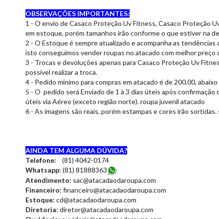
OBSERVAÇÕES IMPORTANTES:
1 - O envio de Casaco Proteção Uv Fitness, Casaco Proteção Uv 
em estoque, porém tamanhos irão conforme o que estiver na de
2 - O Estoque é sempre atualizado e acompanha as tendências 
isto conseguimos vender roupas no atacado com melhor preço 
3 - Trocas e devoluções apenas para Casaco Proteção Uv Fitness
possível realizar a troca.
4 - Pedido mínimo para compras em atacado é de 200,00, abaixo 
5 - O pedido será Enviado de 1 à 3 dias úteis após confirmação 
úteis via Aéreo (exceto região norte). roupa juvenil atacado
6 - As imagens são reais, porém estampas e cores irão sortidas.
AINDA TEM ALGUMA DÚVIDA?
Telefone:
(81) 4042-0174
Whatsapp:
(81) 8188836
3
Atendimento:
sac@atacadaodaroupa.com
Financeiro:
financeiro@atacadaodaroupa.com
Estoque:
cd@atacadaodaroupa.com
Diretoria:
diretor@atacadaodaroupa.com