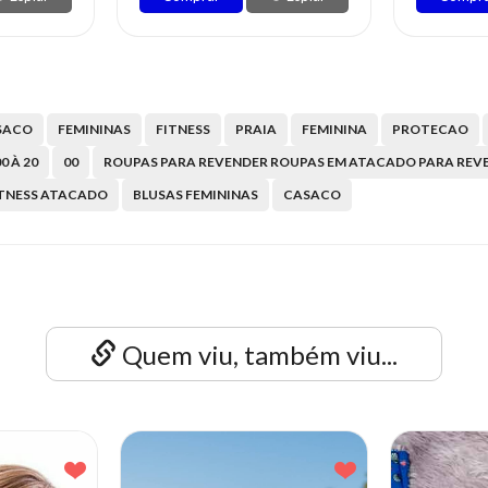
SACO
FEMININAS
FITNESS
PRAIA
FEMININA
PROTECAO
0 À 20
00
ROUPAS PARA REVENDER ROUPAS EM ATACADO PARA REV
TNESS ATACADO
BLUSAS FEMININAS
CASACO
Quem viu, também viu...