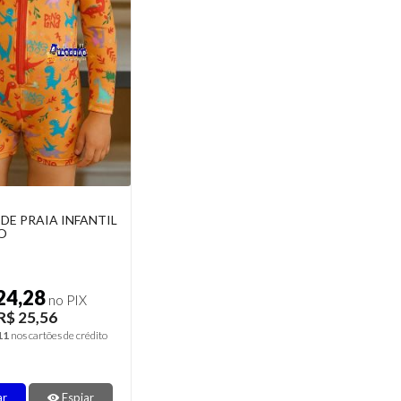
E PRAIA INFANTIL
O
24,28
no PIX
R$ 25,56
11
nos cartões de crédito
ar
Espiar