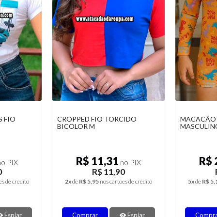
 FIO
CROPPED FIO TORCIDO
MACACÃO D
BICOLOR M
MASCULIN
R$ 11,31
R$ 
o PIX
no PIX
0
R$ 11,90
es de crédito
2x
de
R$ 5,95
nos cartões de crédito
5x
de
R$ 5,
Espiar
Comprar
Espiar
Compr