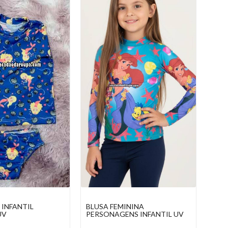
ININA
BLUSA INFANTIL MANGA
CAS
NS INFANTIL UV
LONGA PROTEÇÃO UV