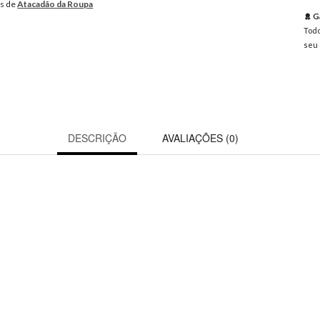
os de
Atacadão da Roupa
Ga
Todo
seu 
DESCRIÇÃO
AVALIAÇÕES (0)