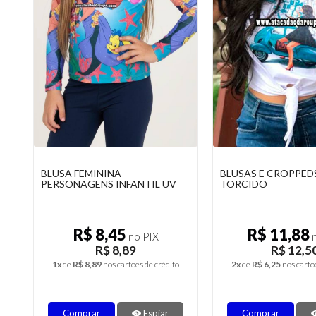
BLUSA FEMININA
BLUSAS E CROPPEDS
PERSONAGENS INFANTIL UV
TORCIDO
R$ 8,45
R$ 11,88
no PIX
n
R$ 8,89
R$ 12,5
1x
de
R$ 8,89
nos cartões de crédito
2x
de
R$ 6,25
nos cartõ
Comprar
Espiar
Comprar