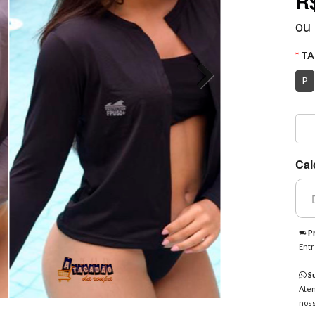
R
ou
TA
P
Cal
Pr
Entr
Su
Aten
noss