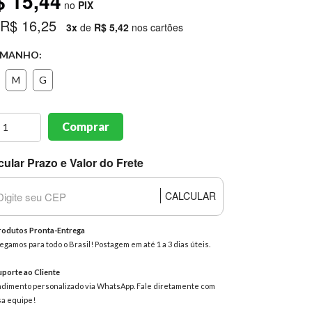
$ 15,44
no
PIX
 R$ 16,25
3x
de
R$ 5,42
nos cartões
MANHO:
M
G
Comprar
cular Prazo e Valor do Frete
CALCULAR
odutos Pronta-Entrega
egamos para todo o Brasil! Postagem em até 1 a 3 dias úteis.
porte ao Cliente
dimento personalizado via WhatsApp. Fale diretamente com
a equipe!