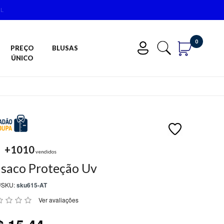
IL
0
PREÇO
BLUSAS
ÚNICO
+1010
vendidos
saco Proteção Uv
/SKU:
sku615-AT
Ver avaliações