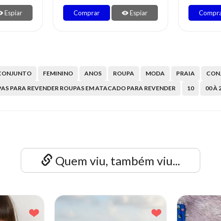
Espiar
Comprar
Espiar
Compr
CONJUNTO
FEMININO
ANOS
ROUPA
MODA
PRAIA
CON
AS PARA REVENDER ROUPAS EM ATACADO PARA REVENDER
10
00 À 
Quem viu, também viu...