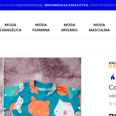
PAGUE
EM 6X NOS CARTÕES OU 5% NO PIX
CONSULTE CONDIÇÕES
MODA
MODA
MODA
MODA
EVANGÉLICA
FEMININA
INVERNO
MASCULINA
Co
CÓD