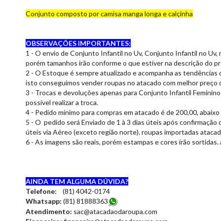
Conjunto composto por camisa manga longa e calçinha
OBSERVAÇÕES IMPORTANTES:
1 - O envio de Conjunto Infantil no Uv, Conjunto Infantil no Uv
porém tamanhos irão conforme o que estiver na descrição do p
2 - O Estoque é sempre atualizado e acompanha as tendências 
isto conseguimos vender roupas no atacado com melhor preço d
3 - Trocas e devoluções apenas para Conjunto Infantil Feminino
possível realizar a troca.
4 - Pedido mínimo para compras em atacado é de 200,00, abaixo
5 - O pedido será Enviado de 1 à 3 dias úteis após confirmação 
úteis via Aéreo (exceto região norte). roupas importadas ataca
6 - As imagens são reais, porém estampas e cores irão sortidas.
AINDA TEM ALGUMA DÚVIDA?
Telefone:
(81) 4042-0174
Whatsapp:
(81) 8188836
3
Atendimento:
sac@atacadaodaroupa.com