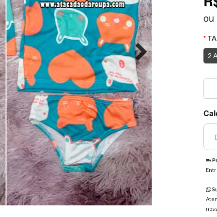
R
ou
TA
2 
Cal
Pr
Entr
Su
Aten
noss