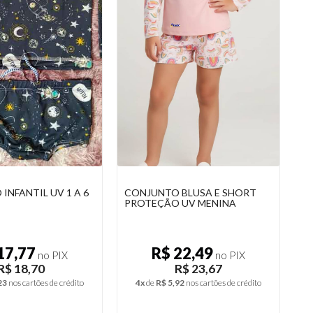
 CAMISETA E
CONJUNTO INFANTIL UV 1 A 6
C
ANTIL
ANOS
P
 8,12
R$ 17,77
no PIX
no PIX
R$ 8,55
R$ 18,70
55
nos cartões de crédito
3x
de
R$ 6,23
nos cartões de crédito