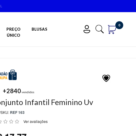
0
PREÇO
BLUSAS
ÚNICO
+2840
vendidos
njunto Infantil Feminino Uv
/SKU:
REF 163
Ver avaliações