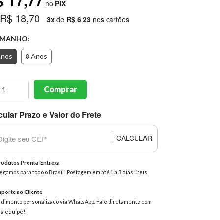
$ 17,77
no
PIX
 R$ 18,70
3x
de
R$ 6,23
nos cartões
MANHO:
Anos
8 Anos
Comprar
cular Prazo e Valor do Frete
CALCULAR
odutos Pronta-Entrega
egamos para todo o Brasil! Postagem em até 1 a 3 dias úteis.
porte ao Cliente
dimento personalizado via WhatsApp. Fale diretamente com
a equipe!