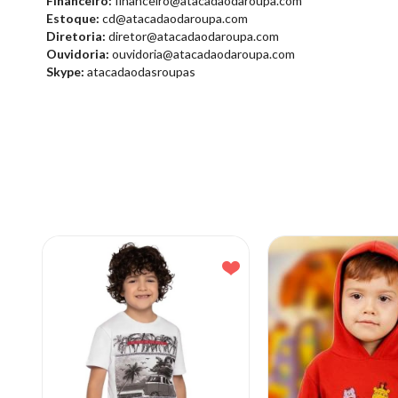
Financeiro:
financeiro@atacadaodaroupa.com
Estoque:
cd@atacadaodaroupa.com
Diretoria:
diretor@atacadaodaroupa.com
Ouvidoria:
ouvidoria@atacadaodaroupa.com
Skype:
atacadaodasroupas