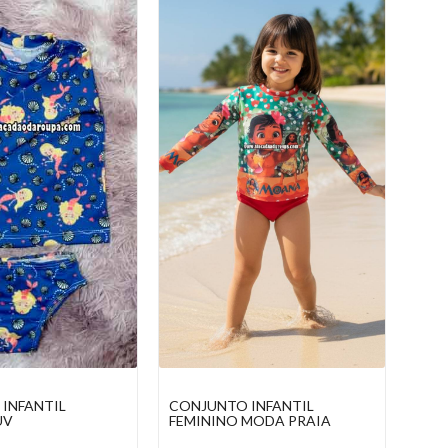
INFANTIL
BLUSA FEMININA
CON
MODA PRAIA
PERSONAGENS INFANTIL UV
PRO