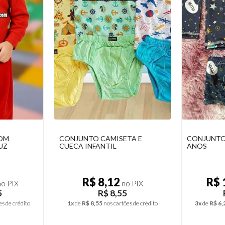
INO C/
CONJUNTO MOLETOM
CONJUNTO
INFANTIL COM CAPUZ
CUECA INF
R$ 21,23
R$
o PIX
no PIX
8
R$ 22,35
es de crédito
4x
de
R$ 5,59
nos cartões de crédito
1x
de
R$ 8,