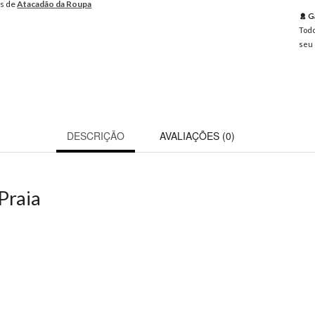
os de
Atacadão da Roupa
Ga
Todo
seu 
DESCRIÇÃO
AVALIAÇÕES (0)
Praia