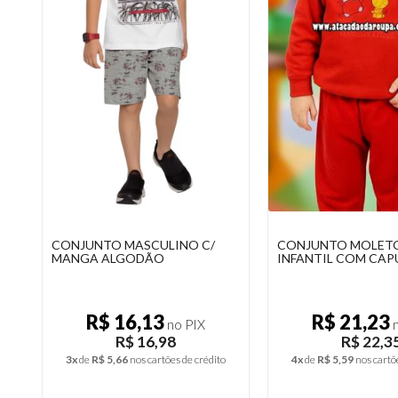
CONJUNTO INFANTIL
CONJUNTO MASCUL
MASCULINO ALGODÃO
MANGA ALGODÃO
R$ 11,37
R$ 16,13
no PIX
n
R$ 11,97
R$ 16,9
2x
de
R$ 5,99
nos cartões de crédito
3x
de
R$ 5,66
nos cartõ