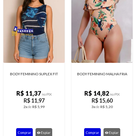
BODY FEMININO MALHA FRIA
BODY ESTAMPADO SUPLEX
R$ 14,82
R$ 13,00
no PIX
no PIX
R$ 15,60
R$ 13,68
3x
de
R$ 5,20
2x
de
R$ 6,84
Comprar
Espiar
Comprar
Espiar