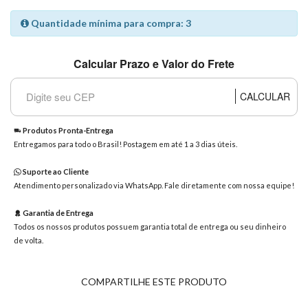
8363
Quantidade mínima para compra: 3
Chat
WhatsApp
Calcular Prazo e Valor do Frete
Envie-
nos uma
mensagem
CALCULAR
Produtos Pronta-Entrega
Entregamos para todo o Brasil! Postagem em até 1 a 3 dias úteis.
Suporte ao Cliente
Atendimento personalizado via WhatsApp. Fale diretamente com nossa equipe!
Garantia de Entrega
Todos os nossos produtos possuem garantia total de entrega ou seu dinheiro
de volta.
COMPARTILHE ESTE PRODUTO