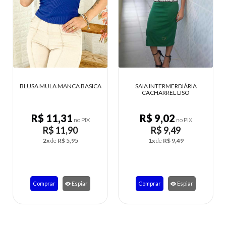
SAIA INTERMERDIÁRIA
VESTIDO CASUAL GOLA ALTA
CACHARREL LISO
MANGA CURTA
R$ 9,02
R$ 23,42
no PIX
no PIX
R$ 9,49
R$ 24,65
1x
de
R$ 9,49
4x
de
R$ 6,16
Comprar
Espiar
Comprar
Espiar