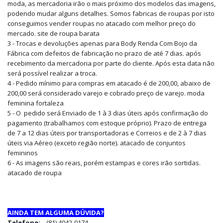
moda, as mercadoria irão o mais próximo dos modelos das imagens,
podendo mudar alguns detalhes. Somos fabricas de roupas por isto
conseguimos vender roupas no atacado com melhor preço do
mercado. site de roupa barata
3 - Trocas e devoluções apenas para Body Renda Com Bojo da
Fábrica com defeitos de fabricação no prazo de até 7 dias. após
recebimento da mercadoria por parte do cliente. Após esta data não
será possível realizar a troca.
4 - Pedido mínimo para compras em atacado é de 200,00, abaixo de
200,00 será considerado varejo e cobrado preço de varejo. moda
feminina fortaleza
5 - O pedido será Enviado de 1 à 3 dias úteis após confirmação do
pagamento (trabalhamos com estoque próprio). Prazo de entrega
de 7 a 12 dias úteis por transportadoras e Correios e de 2 à 7 dias
úteis via Aéreo (exceto região norte). atacado de conjuntos
femininos
6 - As imagens são reais, porém estampas e cores irão sortidas.
atacado de roupa
AINDA TEM ALGUMA DÚVIDA?
Telefone:
(81) 4042-0174