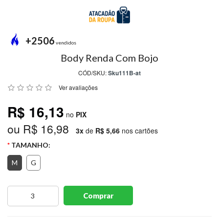
MODA
PRAIA
PREÇO
+2506
ÚNICO
vendidos
Body Renda Com Bojo
BLUSAS
CÓD/SKU:
Sku111B-at
SALDO
Ver avaliações
NOSSAS
R$ 16,13
PROMOÇÕES
no
PIX
ou R$ 16,98
MARCAS
3x
de
R$ 5,66
nos cartões
TAMANHO:
M
G
CENTRAL
ATENDIMENTO
Comprar
(81)9
8188-