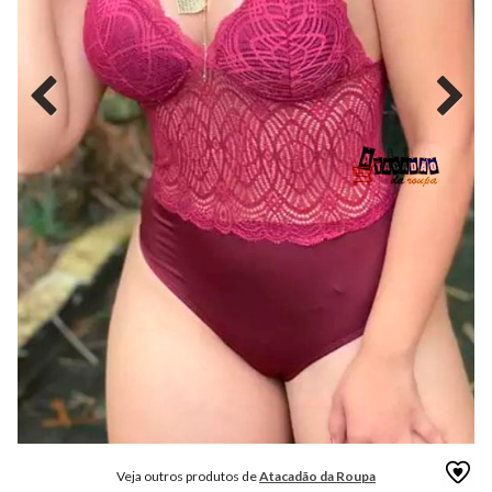
MODA
FITNESS
MODA
GRIFE
MODA
INFANTIL
MODA
INTIMA
MODA
INVERNO
MODA
MASCULINA
MODA
PLUS
SIZE
Veja outros produtos de
Atacadão da Roupa