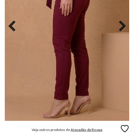
MODA
FITNESS
MODA
GRIFE
MODA
INFANTIL
MODA
INTIMA
MODA
INVERNO
MODA
MASCULINA
MODA
PLUS
SIZE
Veja outros produtos de
Atacadão da Roupa