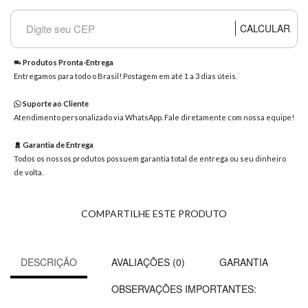
8363
Chat
CALCULAR
WhatsApp
Envie-
Produtos Pronta-Entrega
nos uma
Entregamos para todo o Brasil! Postagem em até 1 a 3 dias úteis.
mensagem
Suporte ao Cliente
Atendimento personalizado via WhatsApp. Fale diretamente com nossa equipe!
Garantia de Entrega
Todos os nossos produtos possuem garantia total de entrega ou seu dinheiro
de volta.
COMPARTILHE ESTE PRODUTO
DESCRIÇÃO
AVALIAÇÕES (0)
GARANTIA
OBSERVAÇÕES IMPORTANTES: