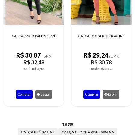
CALÇA JOGGER BENGALINE
CALÇA BENGALINE COM FIVE
R$ 29,24
R$ 29,24
no PIX
no PIX
R$ 30,78
R$ 30,78
6x
de
R$ 5,13
6x
de
R$ 5,13
Comprar
Espiar
Comprar
Espiar
TAGS
CALÇA BENGALINE
CALÇA CLOCHARD FEMININA