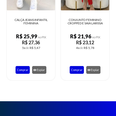
 INFANTIL
CONJUNTO FEMININO
CALÇA CLOCHARD F
INA
CROPPED E SAIA LARISSA
99
R$ 21,96
R$ 29,24
no PIX
no PIX
no
7,36
R$ 23,12
R$ 30,78
 5,47
4x
de
R$ 5,78
6x
de
R$ 5,13
Espiar
Comprar
Espiar
Comprar
Esp