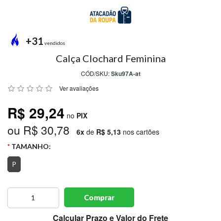
MODA
PRAIA
PREÇO
+31
ÚNICO
vendidos
Calça Clochard Feminina
BLUSAS
CÓD/SKU:
Sku97A-at
SALDO
Ver avaliações
NOSSAS
R$ 29,24
PROMOÇÕES
no
PIX
ou R$ 30,78
MARCAS
6x
de
R$ 5,13
nos cartões
TAMANHO:
P
CENTRAL
ATENDIMENTO
Comprar
(81)9
8188-
Calcular Prazo e Valor do Frete