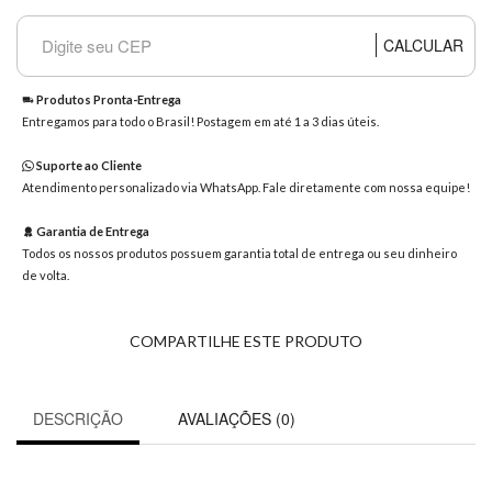
8363
Chat
CALCULAR
WhatsApp
Envie-
Produtos Pronta-Entrega
nos uma
Entregamos para todo o Brasil! Postagem em até 1 a 3 dias úteis.
mensagem
Suporte ao Cliente
Atendimento personalizado via WhatsApp. Fale diretamente com nossa equipe!
Garantia de Entrega
Todos os nossos produtos possuem garantia total de entrega ou seu dinheiro
de volta.
COMPARTILHE ESTE PRODUTO
DESCRIÇÃO
AVALIAÇÕES (0)