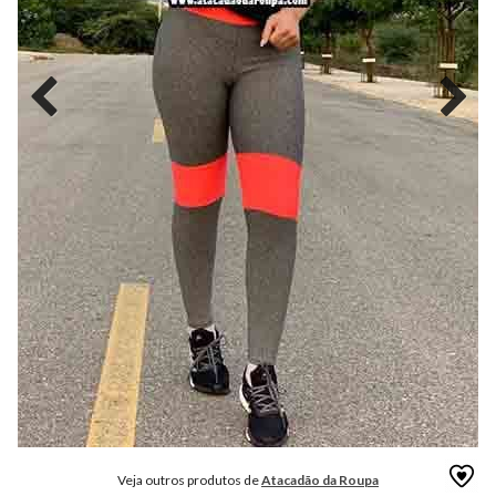
MODA
FITNESS
MODA
GRIFE
MODA
INFANTIL
MODA
INTIMA
MODA
INVERNO
MODA
MASCULINA
MODA
PLUS
SIZE
Veja outros produtos de
Atacadão da Roupa