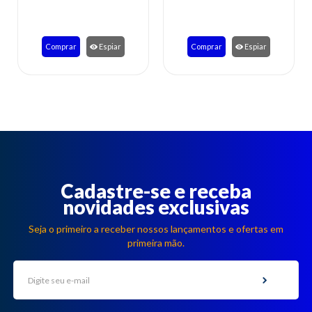
3x
de
R$ 5,38
Comprar
Espiar
Comprar
Espiar
Cadastre-se e receba
novidades exclusivas
Seja o primeiro a receber nossos lançamentos e ofertas em
primeira mão.