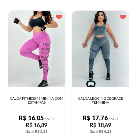
-5% OFF
 COM
CALCA LEGGING DEGRADE
CALÇA LEGGING FITNESS
FEMININA
SUPLEX LISO G
R$ 17,76
R$ 15,34
no PIX
no PIX
R$ 18,69
R$ 16,15
R$ 17,00
3x
de
R$ 6,23