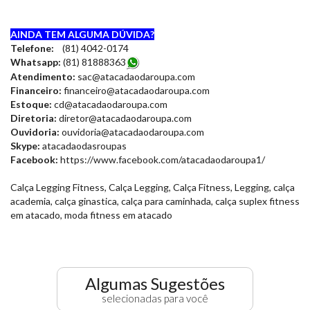
AINDA TEM ALGUMA DÚVIDA?
Telefone:
(81) 4042-0174
Whatsapp:
(81) 8188836
3
Atendimento:
sac@atacadaodaroupa.com
Financeiro:
financeiro@atacadaodaroupa.com
Estoque:
cd@atacadaodaroupa.com
Diretoria:
diretor@atacadaodaroupa.com
Ouvidoria:
ouvidoria@atacadaodaroupa.com
Skype:
atacadaodasroupas
Facebook:
https://www.facebook.com/atacadaodaroupa1/
Calça Legging Fitness, Calça Legging, Calça Fitness, Legging, calça
academia, calça ginastica, calça para caminhada, calça suplex fitness
em atacado, moda fitness em atacado
Algumas Sugestões
selecionadas para você