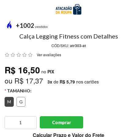
MODA
PRAIA
PREÇO
+1002
ÚNICO
vendidos
Calça Legging Fitness com Detalhes
BLUSAS
CÓD/SKU:
atr303-at
SALDO
Ver avaliações
NOSSAS
R$ 16,50
PROMOÇÕES
no
PIX
ou R$ 17,37
MARCAS
3x
de
R$ 5,79
nos cartões
TAMANHO:
M
G
CENTRAL
ATENDIMENTO
Comprar
(81)9
8188-
Calcular Prazo e Valor do Frete