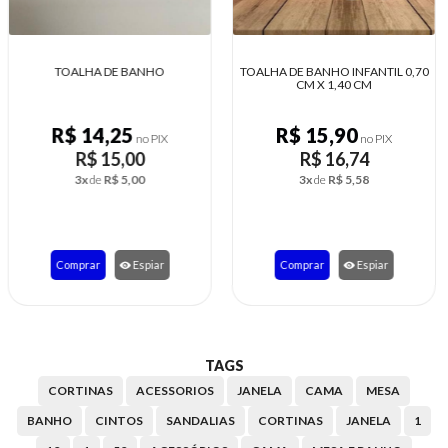
TOALHA DE BANHO INFANTIL 0,70
VESTIDOS INFANTIL EM ATACADO
CM X 1,40 CM
R$ 15,90
R$ 9,00
no PIX
no PIX
R$ 16,74
R$ 9,47
R$ 11,26
3x
de
R$ 5,58
1x
de
R$ 9,47
Comprar
Espiar
Comprar
Espiar
TAGS
CORTINAS
ACESSORIOS
JANELA
CAMA
MESA
BANHO
CINTOS
SANDALIAS
CORTINAS
JANELA
1