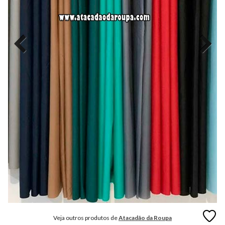
MODA
FITNESS
MODA
GRIFE
MODA
INFANTIL
MODA
INTIMA
MODA
INVERNO
MODA
MASCULINA
MODA
PLUS
SIZE
Veja outros produtos de
Atacadão da Roupa