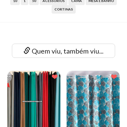
10
1
50
ACESSÓRIOS
CAMA
MESA E BANHO
CORTINAS
Quem viu, também viu...