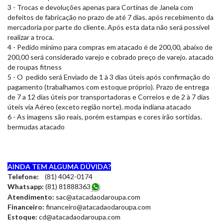
3 - Trocas e devoluções apenas para Cortinas de Janela com
defeitos de fabricação no prazo de até 7 dias. após recebimento da
mercadoria por parte do cliente. Após esta data não será possível
realizar a troca.
4 - Pedido mínimo para compras em atacado é de 200,00, abaixo de
200,00 será considerado varejo e cobrado preço de varejo. atacado
de roupas fitness
5 - O pedido será Enviado de 1 à 3 dias úteis após confirmação do
pagamento (trabalhamos com estoque próprio). Prazo de entrega
de 7 a 12 dias úteis por transportadoras e Correios e de 2 à 7 dias
úteis via Aéreo (exceto região norte). moda indiana atacado
6 - As imagens são reais, porém estampas e cores irão sortidas.
bermudas atacado
AINDA TEM ALGUMA DÚVIDA?
Telefone:
(81) 4042-0174
Whatsapp:
(81) 8188836
3
Atendimento:
sac@atacadaodaroupa.com
Financeiro:
financeiro@atacadaodaroupa.com
Estoque:
cd@atacadaodaroupa.com