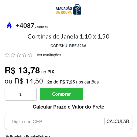
MODA
PRAIA
PREÇO
+4087
ÚNICO
vendidos
Cortinas de Janela 1,10 x 1,50
BLUSAS
CÓD/SKU:
REF 328A
SALDO
Ver avaliações
NOSSAS
R$ 13,78
PROMOÇÕES
no
PIX
ou R$ 14,50
MARCAS
2x
de
R$ 7,25
nos cartões
Comprar
CENTRAL
Calcular Prazo e Valor do Frete
ATENDIMENTO
CALCULAR
(81)9
8188-
Produtos Pronta-Entrega