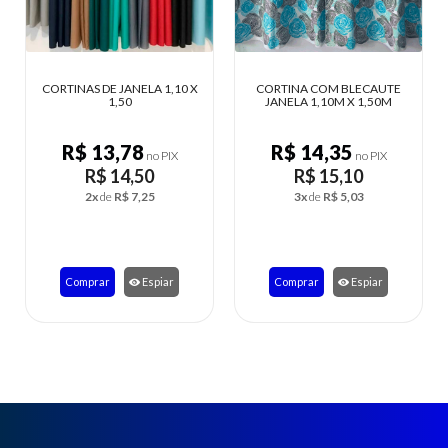
CORTINAS DE JANELA 1,10 X
CORTINA COM BLECAUTE
1,50
JANELA 1,10M X 1,50M
R$ 13,78
R$ 14,35
no PIX
no PIX
R$ 14,50
R$ 15,10
2x
de
R$ 7,25
3x
de
R$ 5,03
Comprar
Espiar
Comprar
Espiar