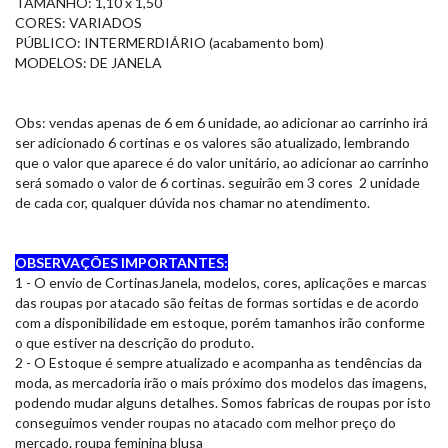
TAMANHO: 1,10 x 1,50
CORES: VARIADOS
PÚBLICO: INTERMERDIÁRIO (acabamento bom)
MODELOS: DE JANELA
Obs: vendas apenas de 6 em 6 unidade, ao adicionar ao carrinho irá
ser adicionado 6 cortinas e os valores são atualizado, lembrando
que o valor que aparece é do valor unitário, ao adicionar ao carrinho
será somado o valor de 6 cortinas. seguirão em 3 cores 2 unidade
de cada cor, qualquer dúvida nos chamar no atendimento.
OBSERVAÇÕES IMPORTANTES:
1 - O envio de CortinasJanela, modelos, cores, aplicações e marcas
das roupas por atacado são feitas de formas sortidas e de acordo
com a disponibilidade em estoque, porém tamanhos irão conforme
o que estiver na descrição do produto.
2 - O Estoque é sempre atualizado e acompanha as tendências da
moda, as mercadoria irão o mais próximo dos modelos das imagens,
podendo mudar alguns detalhes. Somos fabricas de roupas por isto
conseguimos vender roupas no atacado com melhor preço do
mercado. roupa feminina blusa