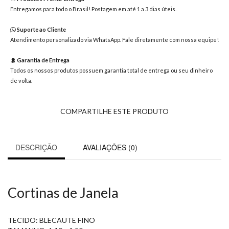
8363
Entregamos para todo o Brasil! Postagem em até 1 a 3 dias úteis.
Chat
WhatsApp
Suporte ao Cliente
Atendimento personalizado via WhatsApp. Fale diretamente com nossa equipe!
Envie-
nos uma
Garantia de Entrega
mensagem
Todos os nossos produtos possuem garantia total de entrega ou seu dinheiro
de volta.
COMPARTILHE ESTE PRODUTO
DESCRIÇÃO
AVALIAÇÕES (0)
Cortinas de Janela
TECIDO: BLECAUTE FINO