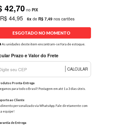
$ 42,70
no
PIX
 R$ 44,95
6x
de
R$ 7,49
nos cartões
ESGOTADO NO MOMENTO
As unidades deste item encontram-se fora de estoque.
cular Prazo e Valor do Frete
CALCULAR
odutos Pronta-Entrega
egamos para todo o Brasil! Postagem em até 1 a 3 dias úteis.
porte ao Cliente
dimento personalizado via WhatsApp. Fale diretamente com
a equipe!
rantia de Entrega