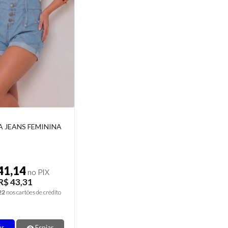
A JEANS FEMININA
41,14
no PIX
R$ 43,31
22
nos cartões de crédito
ar
Espiar