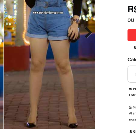
R
ou
Cal
Pr
Entr
Su
Aten
noss
Ga