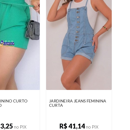
 JEANS FEMININA
SAIA LONGA ALFAIATARIA
SHO
COM PREGAS E ZÍPER
COU
41,14
R$ 35,52
no PIX
no PIX