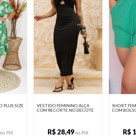
O ALÇA
SHORT FEMININO CURTO
JARDINEIRA
 DECOTE
COM BOLSO
CURTA
R$ 13,25
R$ 
no PIX
no PIX