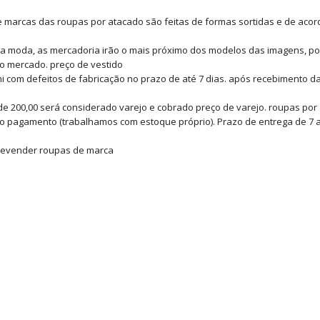
es e marcas das roupas por atacado são feitas de formas sortidas e de ac
da moda, as mercadoria irão o mais próximo dos modelos das imagens, p
o mercado. preço de vestido
ni com defeitos de fabricação no prazo de até 7 dias. após recebimento da
de 200,00 será considerado varejo e cobrado preço de varejo. roupas por
do pagamento (trabalhamos com estoque próprio). Prazo de entrega de 7 a 1
. revender roupas de marca