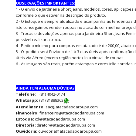
OBSERVAÇÕES IMPORTANTES:
1 - O envio de Jardineira Short Jeans, modelos, cores, aplicaçõ
conforme o que estiver na descrição do produto.
2 - O Estoque é sempre atualizado e acompanha as tendências 
isto conseguimos vender roupas no atacado com melhor preço d
3 - Trocas e devoluções apenas para Jardineira Short Jeans Femi
possível realizar a troca.
4 - Pedido mínimo para compras em atacado é de 200,00, abaixo 
5 - O pedido será Enviado de 1 à 3 dias úteis após confirmação 
úteis via Aéreo (exceto região norte). loja virtual de roupas
6 - As imagens são reais, porém estampas e cores irão sortidas
AINDA TEM ALGUMA DÚVIDA?
Telefone:
(81) 4042-0174
Whatsapp:
(81) 8188836
3
Atendimento:
sac@atacadaodaroupa.com
Financeiro:
financeiro@atacadaodaroupa.com
Estoque:
cd@atacadaodaroupa.com
Diretoria:
diretor@atacadaodaroupa.com
Ouvidoria:
ouvidoria@atacadaodaroupa.com