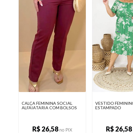
VESTIDO FEMININO PLUS SIZE
VESTIDO FEMININ
OS
ESTAMPADO
COM RECORTE NO
R$ 26,58
R$ 28,49
no PIX