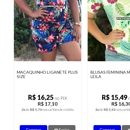
MACAQUINHO LIGANETE PLUS
BLUSAS FEMININA 
SIZE
LEILA
R$ 16,25
R$ 15,49
no PIX
n
R$ 17,10
R$ 16,3
3x
de
R$ 5,70
nos cartões de crédito
3x
de
R$ 5,43
nos cartõ
Comprar
Espiar
Comprar