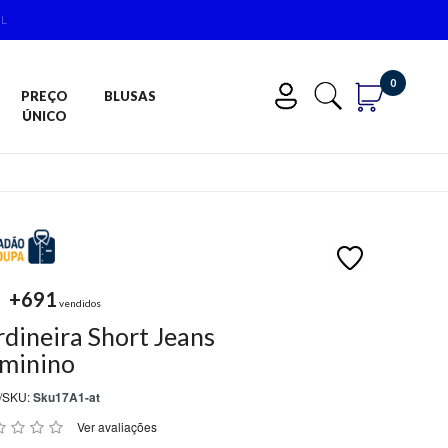
0
PREÇO
BLUSAS
ÚNICO
+691
vendidos
rdineira Short Jeans
minino
/SKU:
Sku17A1-at
Ver avaliações