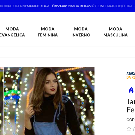
PAGUE
EM 6X NOS CARTÕES OU 5% NO PIX
CONSULTE CONDIÇÕES
MODA
MODA
MODA
MODA
EVANGÉLICA
FEMININA
INVERNO
MASCULINA
Ja
Fe
CÓD