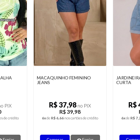
MALHA
MACAQUINHO FEMININO
JARDINEIR
JEANS
CURTA
R$ 37,98
R$ 
o PIX
no PIX
0
R$ 39,98
es de crédito
6x
de
R$ 6,66
nos cartões de crédito
6x
de
R$ 7,
Espiar
Comprar
Espiar
Compr