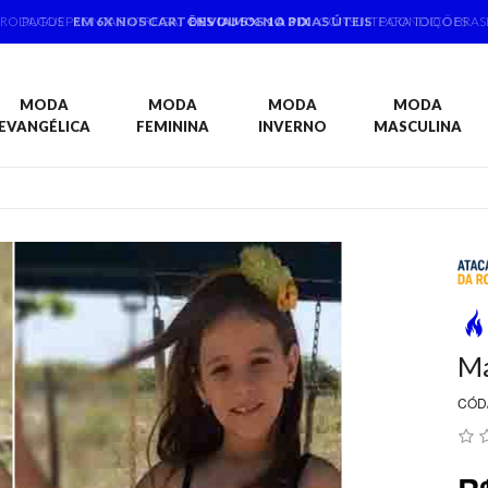
PAGUE
EM 6X NOS CARTÕES OU 5% NO PIX
CONSULTE CONDIÇÕES
MODA
MODA
MODA
MODA
EVANGÉLICA
FEMININA
INVERNO
MASCULINA
Ma
CÓD