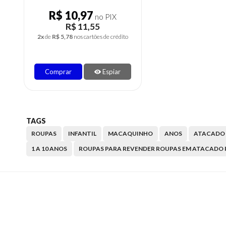
R$ 10,97
no PIX
R$ 11,55
2x
de
R$ 5,78
nos cartões de crédito
Comprar
Espiar
TAGS
ROUPAS
INFANTIL
MACAQUINHO
ANOS
ATACADO
1 A 10 ANOS
ROUPAS PARA REVENDER ROUPAS EM ATACADO 