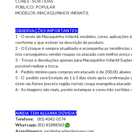
CORES : SORTIDAS
PÚBLICO: POPULAR
MODELOS: MACAQUINHOS INFANTIL
OBSERVAÇÕES IMPORTANTES:
1 - O envio de Macaquinho Infantil, modelos, cores, aplicações
conforme o que estiver na descrição do produto.
2 - O Estoque é sempre atualizado e acompanha as tendências 
isto conseguimos vender roupas no atacado com melhor preço d
3 - Trocas e devoluções apenas para Macaquinho Infantil Suplex
possível realizar a troca.
4 - Pedido mínimo para compras em atacado é de 200,00, abaixo
5 - O pedido será Enviado de 1 à 3 dias úteis após confirmação 
úteis via Aéreo (exceto região norte). roupa evangelica atacado
6 - As imagens são reais, porém estampas e cores irão sortidas.
AINDA TEM ALGUMA DÚVIDA?
Telefone:
(81) 4042-0174
Whatsapp:
(81) 8188836
3
Atendimento:
sac@atacadaodaroupa.com