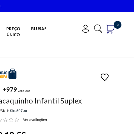
0
PREÇO
BLUSAS
ÚNICO
+979
vendidos
caquinho Infantil Suplex
/SKU:
Sku597-at
Ver avaliações