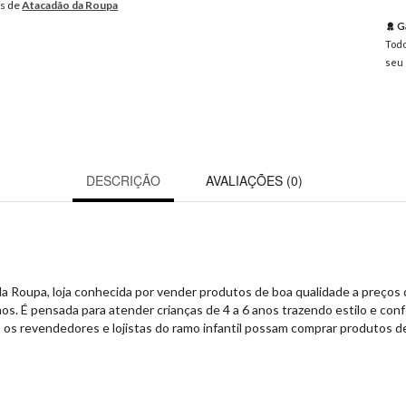
os de
Atacadão da Roupa
Ga
Todo
seu 
DESCRIÇÃO
AVALIAÇÕES (0)
a Roupa, loja conhecida por vender produtos de boa qualidade a preços d
nos. É pensada para atender crianças de 4 a 6 anos trazendo estilo e con
s revendedores e lojistas do ramo infantil possam comprar produtos de