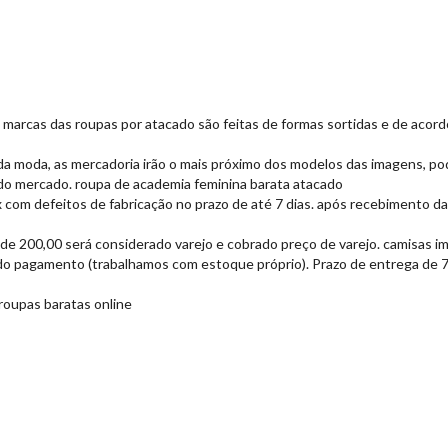
 e marcas das roupas por atacado são feitas de formas sortidas e de aco
da moda, as mercadoria irão o mais próximo dos modelos das imagens, po
o mercado. roupa de academia feminina barata atacado
 com defeitos de fabricação no prazo de até 7 dias. após recebimento da
 de 200,00 será considerado varejo e cobrado preço de varejo. camisas 
do pagamento (trabalhamos com estoque próprio). Prazo de entrega de 7 a
 roupas baratas online