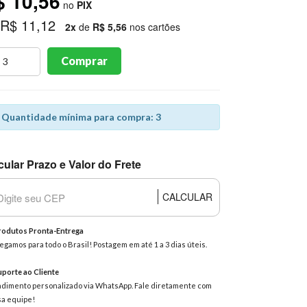
$ 10,56
no
PIX
 R$ 11,12
2x
de
R$ 5,56
nos cartões
Comprar
Quantidade mínima para compra: 3
cular Prazo e Valor do Frete
CALCULAR
odutos Pronta-Entrega
egamos para todo o Brasil! Postagem em até 1 a 3 dias úteis.
porte ao Cliente
dimento personalizado via WhatsApp. Fale diretamente com
a equipe!