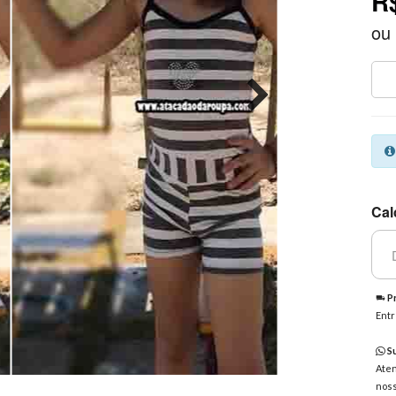
R
ou
Cal
Pr
Entr
Su
Aten
noss