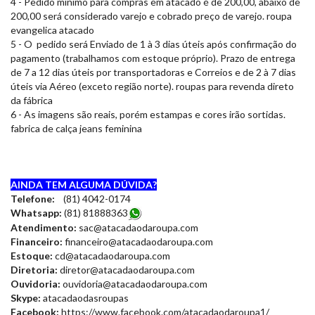
4 - Pedido mínimo para compras em atacado é de 200,00, abaixo de
200,00 será considerado varejo e cobrado preço de varejo. roupa
evangelica atacado
5 - O pedido será Enviado de 1 à 3 dias úteis após confirmação do
pagamento (trabalhamos com estoque próprio). Prazo de entrega
de 7 a 12 dias úteis por transportadoras e Correios e de 2 à 7 dias
úteis via Aéreo (exceto região norte). roupas para revenda direto
da fábrica
6 - As imagens são reais, porém estampas e cores irão sortidas.
fabrica de calça jeans feminina
AINDA TEM ALGUMA DÚVIDA?
Telefone:
(81) 4042-0174
Whatsapp:
(81) 8188836
3
Atendimento:
sac@atacadaodaroupa.com
Financeiro:
financeiro@atacadaodaroupa.com
Estoque:
cd@atacadaodaroupa.com
Diretoria:
diretor@atacadaodaroupa.com
Ouvidoria:
ouvidoria@atacadaodaroupa.com
Skype:
atacadaodasroupas
Facebook:
https://www.facebook.com/atacadaodaroupa1/