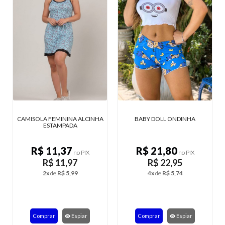
A ALCINHA
BABY DOLL ONDINHA
PIJAMA DE COLORIR M
A
LONGA FEMININO
R$ 21,80
R$ 22,73
no PIX
no PIX
no PI
7
R$ 22,95
R$ 23,93
99
4x
de
R$ 5,74
4x
de
R$ 5,98
spiar
Comprar
Espiar
Comprar
Espiar