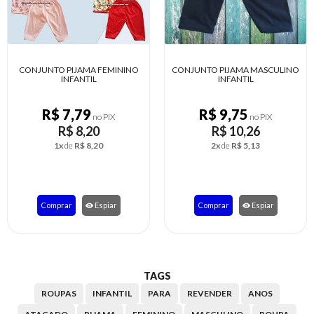
CONJUNTO PIJAMA MASCULINO
PIJAMA MASCULINO SHORT
INFANTIL
ALGODÃO
R$ 9,75
R$ 9,69
no PIX
no PIX
R$ 10,26
R$ 10,20
2x
de
R$ 5,13
2x
de
R$ 5,10
Comprar
Espiar
Comprar
Espiar
TAGS
ROUPAS
INFANTIL
PARA
REVENDER
ANOS