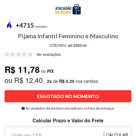
MODA
PRAIA
PREÇO
+4715
ÚNICO
vendidos
Pijama Infantil Feminino e Masculino
BLUSAS
CÓD/SKU:
atr.2062-at
SALDO
Ver avaliações
NOSSAS
R$ 11,78
PROMOÇÕES
no
PIX
ou R$ 12,40
MARCAS
2x
de
R$ 6,20
nos cartões
ESGOTADO NO MOMENTO
CENTRAL
ATENDIMENTO
As unidades deste item encontram-se fora de estoque.
Calcular Prazo e Valor do Frete
(81)9
8188-
CALCULAR