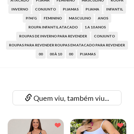
ATACADO
PIJAMA
FEMININO
MASCULINO
ROUPA
INVERNO
CONJUNTO
PIJAMAS
PIJAMA
INFANTIL
P/M/G
FEMININO
MASCULINO
ANOS
ROUPA INFANTIL ATACADO
1 A 10 ANOS
ROUPAS DE INVERNO PARA REVENDER
CONJUNTO
ROUPAS PARA REVENDER ROUPAS EM ATACADO PARA REVENDER
00
00 À 10
00
PIJAMAS
Quem viu, também viu...