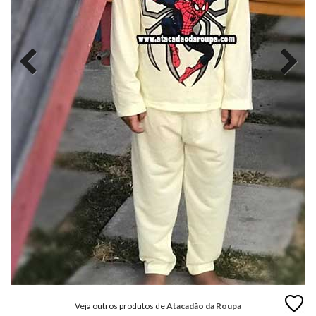
MODA
FITNESS
MODA
GRIFE
MODA
INFANTIL
MODA
INTIMA
MODA
INVERNO
MODA
MASCULINA
MODA
PLUS
SIZE
Veja outros produtos de
Atacadão da Roupa