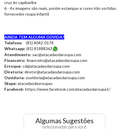
cruz do capibaribe
6 - As imagens são reais, porém estampas e cores irão sortidas.
fornecedor roupa infantil
AINDA TEM ALGUMA DÚVIDA?
Telefone:
(81) 4042-0174
Whatsapp:
(81) 8188836
3
Atendimento:
sac@atacadaodaroupa.com
Financeiro:
financeiro@atacadaodaroupa.com
Estoque:
cd@atacadaodaroupa.com
Diretoria:
diretor@atacadaodaroupa.com
Ouvidoria:
ouvidoria@atacadaodaroupa.com
Skype:
atacadaodasroupas
Facebook:
https://www.facebook.com/atacadaodaroupa1/
Algumas Sugestões
selecionadas para você