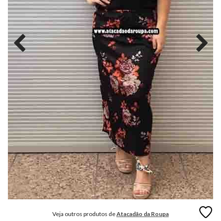
MODA
FITNESS
MODA
GRIFE
MODA
INFANTIL
MODA
INTIMA
MODA
INVERNO
MODA
MASCULINA
MODA
PLUS
SIZE
Veja outros produtos de
Atacadão da Roupa