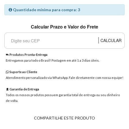
8363
Quantidade mínima para compra: 3
Chat
WhatsApp
Calcular Prazo e Valor do Frete
Envie-
nos uma
mensagem
CALCULAR
Produtos Pronta-Entrega
Entregamos para todo o Brasil! Postagem em até 1 a 3 dias úteis.
Suporte ao Cliente
Atendimento personalizado via WhatsApp. Fale diretamente com nossa equipe!
Garantia de Entrega
Todos os nossos produtos possuem garantia total de entrega ou seu dinheiro
de volta.
COMPARTILHE ESTE PRODUTO