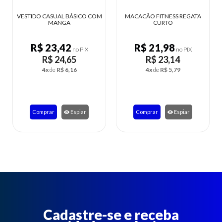
O COM
MACACÃO FITNESS REGATA
VESTIDO CASUAL FEMININO
CURTO
MUSCLE
R$ 21,98
R$ 23,42
X
no PIX
no PIX
R$ 23,14
R$ 24,65
4x
de
R$ 5,79
4x
de
R$ 6,16
Comprar
Espiar
Comprar
Espiar
Cadastre-se e receba