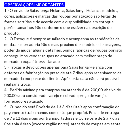
OBSERVAÇÕES IMPORTANTES:
1 - O envio de Saias longa Helanca, Saias longa Helanca, modelos,
cores, aplicações e marcas das roupas por atacado são feitas de
formas sortidas e de acordo com a disponibilidade em estoque,
porém tamanhos irão conforme o que estiver na descrição do
produto.
2 - O Estoque é sempre atualizado e acompanha as tendências da
moda, as mercadoria irão o mais próximo dos modelos das imagens,
podendo mudar alguns detalhes. Somos fabricas de roupas por isto
conseguimos vender roupas no atacado com melhor preço do
mercado. roupa fitness atacado
3 - Trocas e devoluções apenas para Saias longa Helanca com
defeitos de fabricação no prazo de até 7 dias. após recebimento da
mercadoria por parte do cliente. Após esta data não será possível
realizar a troca.
4 - Pedido mínimo para compras em atacado é de 200,00, abaixo de
200,00 será considerado varejo e cobrado preço de varejo.
fornecedores atacado
5 - O pedido será Enviado de 1 à 3 dias úteis após confirmação do
pagamento (trabalhamos com estoque próprio). Prazo de entrega
de 7 a 12 dias úteis por transportadoras e Correios e de 2 à 7 dias
úteis via Aéreo (exceto região norte). atacado de roupas em santa