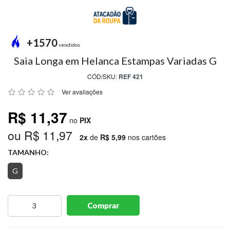
MODA
PRAIA
PREÇO
+1570
ÚNICO
vendidos
Saia Longa em Helanca Estampas Variadas G
BLUSAS
CÓD/SKU:
REF 421
SALDO
Ver avaliações
NOSSAS
R$ 11,37
PROMOÇÕES
no
PIX
ou R$ 11,97
MARCAS
2x
de
R$ 5,99
nos cartões
TAMANHO:
G
CENTRAL
ATENDIMENTO
Comprar
(81)9
8188-