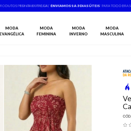
PRODUTOS PRONTA ENTREGA,
ENVIAMOS 1 A 3 DIAS ÚTEIS
PARA TODO BRAS
MODA
MODA
MODA
MODA
EVANGÉLICA
FEMININA
INVERNO
MASCULINA
Ve
Ca
CÓD