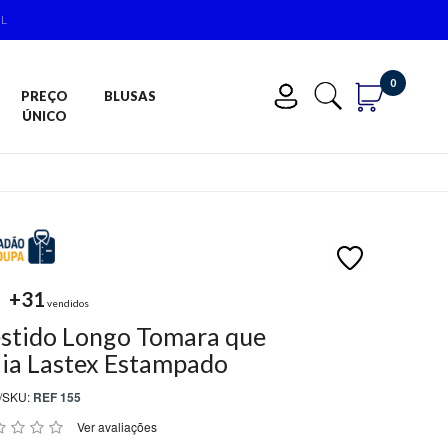
IL
0
PREÇO
BLUSAS
ÚNICO
+31
vendidos
stido Longo Tomara que
ia Lastex Estampado
/SKU:
REF 155
Ver avaliações