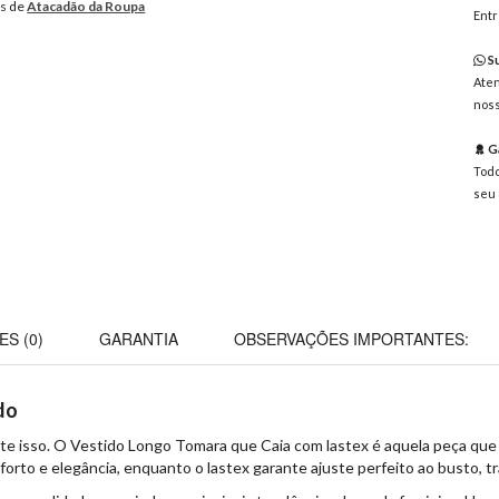
os de
Atacadão da Roupa
Entr
Su
Aten
noss
Ga
Todo
seu 
ES (0)
GARANTIA
OBSERVAÇÕES IMPORTANTES:
do
ente isso. O Vestido Longo Tomara que Caia com lastex é aquela peça que 
nforto e elegância, enquanto o lastex garante ajuste perfeito ao busto, 