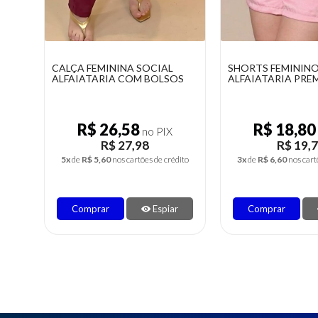
SHORTS FEMININO
MACAQUINHO FE
OS
ALFAIATARIA PREMIUM
JEANS
R$ 18,80
R$ 37,98
no PIX
R$ 19,79
R$ 39,
dito
3x
de
R$ 6,60
nos cartões de crédito
6x
de
R$ 6,66
nos cart
r
Comprar
Espiar
Comprar