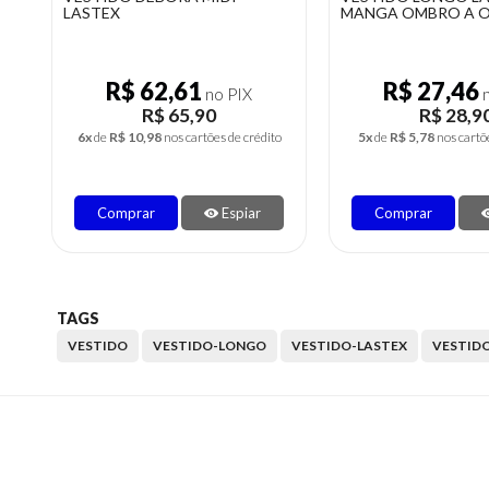
MANGA OMBRO A OMBRO
RECORTE NA CINT
R$ 27,46
R$ 23,42
no PIX
n
R$ 28,90
R$ 24,6
o
5x
de
R$ 5,78
nos cartões de crédito
4x
de
R$ 6,16
nos cartõ
Comprar
Espiar
Comprar
TAGS
VESTIDO
VESTIDO-LONGO
VESTIDO-LASTEX
VESTID