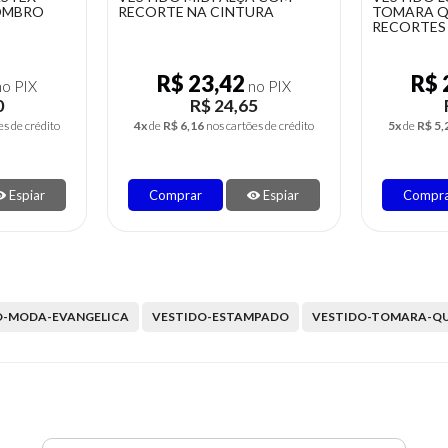
URA
TOMARA QUE CAIA E
RECORTES
R$ 25,03
R$ 
o PIX
no PIX
5
R$ 26,35
es de crédito
5x
de
R$ 5,27
nos cartões de crédito
4x
de
R$ 6,
Espiar
Comprar
Espiar
Compr
O-MODA-EVANGELICA
VESTIDO-ESTAMPADO
VESTIDO-TOMARA-QU