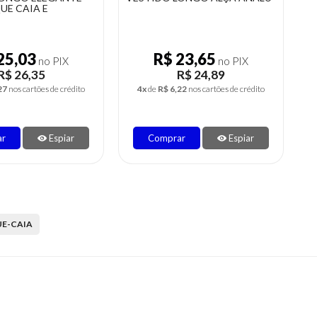
MANGA BABADO ELEGANTE
23,65
R$ 58,89
no PIX
no PIX
R$ 24,89
R$ 61,99
22
nos cartões de crédito
6x
de
R$ 10,33
nos cartões de crédito
ar
Espiar
Comprar
Espiar
E-CAIA