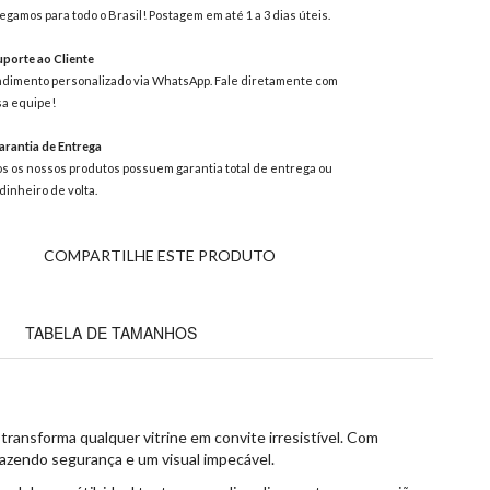
egamos para todo o Brasil! Postagem em até 1 a 3 dias úteis.
porte ao Cliente
dimento personalizado via WhatsApp. Fale diretamente com
a equipe!
rantia de Entrega
s os nossos produtos possuem garantia total de entrega ou
dinheiro de volta.
COMPARTILHE ESTE PRODUTO
TABELA DE TAMANHOS
transforma qualquer vitrine em convite irresistível. Com
trazendo segurança e um visual impecável.