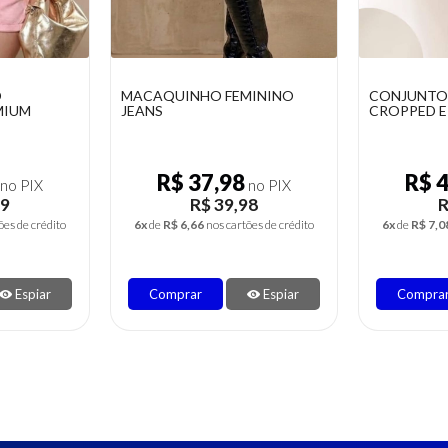
MININO
CONJUNTOS ALFAIATARIA
SHORT FEM
CROPPED E SHORT SAIA
COM BOLS
R$ 40,37
R$ 
no PIX
no PIX
98
R$ 42,49
R
ões de crédito
6x
de
R$ 7,08
nos cartões de crédito
2x
de
R$ 6,9
Espiar
Comprar
Espiar
Compra