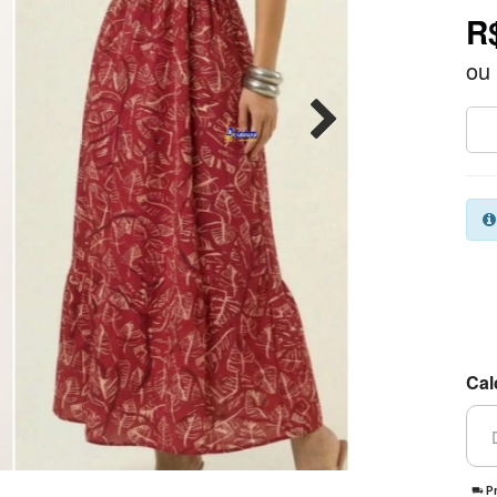
R
ou
Cal
Pr