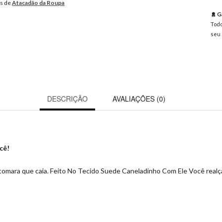
os de
Atacadão da Roupa
Ga
Todo
seu 
DESCRIÇÃO
AVALIAÇÕES (0)
cê!
mara que caia. Feito No Tecido Suede Caneladinho Com Ele Você realça s