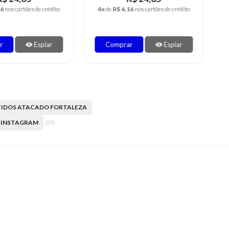
16
nos cartões de crédito
4x
de
R$ 6,16
nos cartões de crédito
ar
Espiar
Comprar
Espiar
TIDOS ATACADO FORTALEZA
 INSTAGRAM