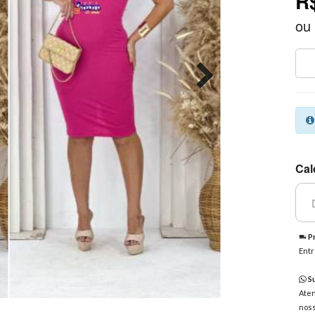
R
ou
Cal
Pr
Entr
Su
Aten
noss