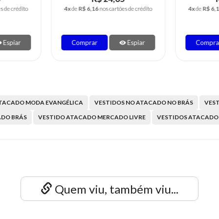
es de crédito
4x
de
R$ 6,16
nos cartões de crédito
4x
de
R$ 6,
Espiar
Comprar
Espiar
Compr
ATACADO MODA EVANGÉLICA
VESTIDOS NO ATACADO NO BRÁS
VES
ADO BRÁS
VESTIDO ATACADO MERCADO LIVRE
VESTIDOS ATACADO
Quem viu, também viu...