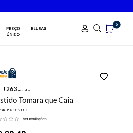
0
PREÇO
BLUSAS
ÚNICO
+263
vendidos
stido Tomara que Caia
/SKU:
REF. 2110
Ver avaliações