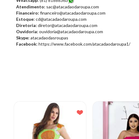
Whatsapp:
(81) 81888363
Atendimento:
sac@atacadaodaroupa.com
Financeiro:
financeiro@atacadaodaroupa.com
Estoque:
cd@atacadaodaroupa.com
Diretoria:
diretor@atacadaodaroupa.com
Ouvidoria:
ouvidoria@atacadaodaroupa.com
Skype:
atacadaodasroupas
Facebook:
https://www.facebook.com/atacadaodaroupa1/