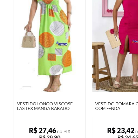
VESTIDO TOMARA QUE CAIA
VESTIDO RAFAELA
COM FENDA
PRINCESA
R$ 23,42
R$ 23,42
no PIX
n
R$ 24,65
R$ 24,6