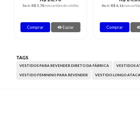
4x
de
R$ 6,16
nos cartões de crédito
4x
de
R$ 6,16
nos cartõ
Comprar
Espiar
Comprar
TAGS
VESTIDOS PARA REVENDER DIRETO DA FÁBRICA
VESTIDOS 
VESTIDO FEMININO PARA REVENDER
VESTIDO LONGO ATAC