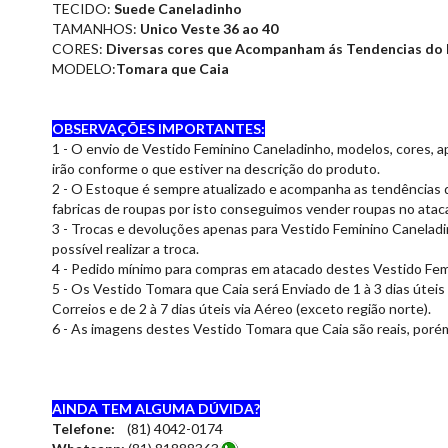
TECIDO:
Suede Caneladinho
TAMANHOS:
Unico Veste 36 ao 40
CORES:
Diversas cores que Acompanham ás Tendencias d
MODELO:
Tomara que Caia
OBSERVAÇÕES IMPORTANTES:
1 - O envio de Vestido Feminino Caneladinho
, modelos, cores, 
irão conforme o que estiver na descrição do produto.
2 - O Estoque é sempre atualizado e acompanha as tendências
fabricas de roupas por isto conseguimos vender roupas no ata
3 - Trocas e devoluções apenas para Vestido Feminino Canelad
possível realizar a troca.
4 - Pedido mínimo para compras em atacado destes Vestido Fe
5 - Os Vestido Tomara que Caia será Enviado de 1 à 3 dias útei
Correios e de 2 à 7 dias úteis via Aéreo (exceto região norte).
6 - As imagens destes Vestido Tomara que Caia
são reais, poré
AINDA TEM ALGUMA DÚVIDA?
Telefone:
(81) 4042-0174