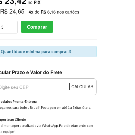
$ 23,42
no
PIX
 R$ 24,65
4x
de
R$ 6,16
nos cartões
Comprar
Quantidade mínima para compra: 3
cular Prazo e Valor do Frete
CALCULAR
odutos Pronta-Entrega
egamos para todo o Brasil! Postagem em até 1 a 3 dias úteis.
porte ao Cliente
dimento personalizado via WhatsApp. Fale diretamente com
a equipe!