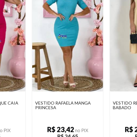
 MANGA
VESTIDO REGATA COM
VESTIDO 
BABADO
COM FEND
R$ 23,42
R$ 
o PIX
no PIX
5
R$ 24,65