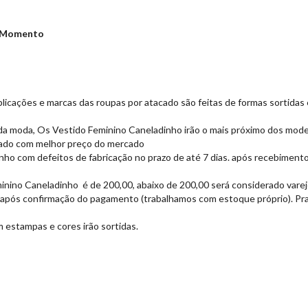
o Momento
aplicações e marcas das roupas por atacado são feitas de formas sortid
 da moda, Os Vestido Feminino Caneladinho
irão o mais próximo dos mod
cado com melhor preço do mercado
inho
com defeitos de fabricação no prazo de até 7 dias. após recebimento
minino Caneladinho
é de 200,00, abaixo de 200,00 será considerado varej
s após confirmação do pagamento (trabalhamos com estoque próprio). Pra
m estampas e cores irão sortidas.