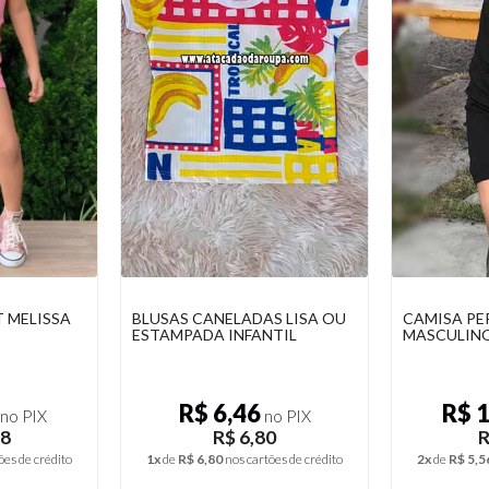
S LISA OU
CAMISA PERSONAGENS
CONJUNTO 
TIL
MASCULINO INFANTIL UV
FEMININO 
R$ 10,56
R$ 
o PIX
no PIX
0
R$ 11,12
R
ões de crédito
2x
de
R$ 5,56
nos cartões de crédito
3x
de
R$ 6,2