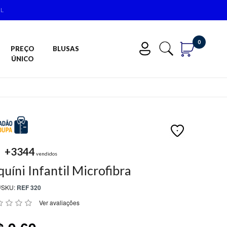
IL
0
PREÇO
BLUSAS
ÚNICO
+3344
vendidos
quíni Infantil Microfibra
/SKU:
REF 320
Ver avaliações