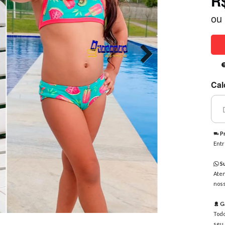
R
ou
Cal
Pr
Entr
Su
Aten
noss
Ga
Todo
seu 