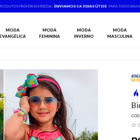
PRODUTOS PRONTA ENTREGA,
ENVIAMOS 1 A 3 DIAS ÚTEIS
PARA TODO BRAS
MODA
MODA
MODA
MODA
EVANGÉLICA
FEMININA
INVERNO
MASCULINA
Bi
CÓD