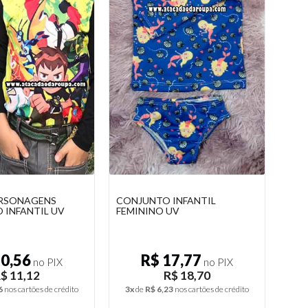
INFANTIL
CAMISA INFANTIL
MAI
UV
MICROFIBRA UV UNISSEX
17,77
R$ 11,31
no PIX
no PIX
$ 18,70
R$ 11,90
3
nos cartões de crédito
2x
de
R$ 5,95
nos cartões de crédito
2x