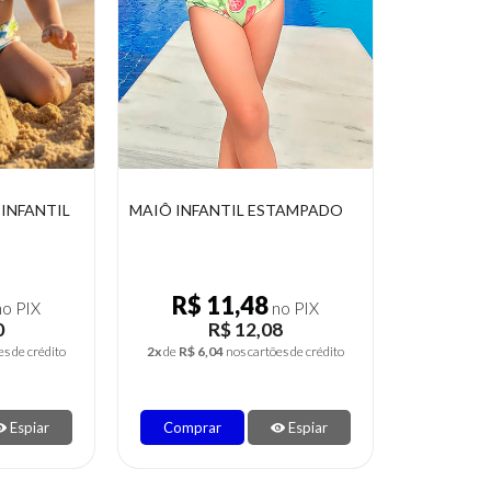
 INFANTIL
MAIÔ INFANTIL ESTAMPADO
R$ 11,48
o PIX
no PIX
0
R$ 12,08
es de crédito
2x
de
R$ 6,04
nos cartões de crédito
Espiar
Comprar
Espiar