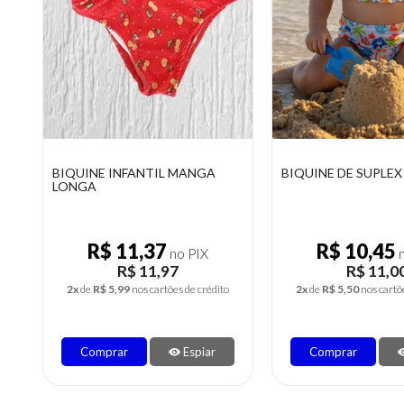
BIQUINE INFANTIL MANGA
BIQUINE DE SUPLEX
LONGA
R$ 11,37
R$ 10,45
no PIX
n
R$ 11,97
R$ 11,0
2x
de
R$ 5,99
nos cartões de crédito
2x
de
R$ 5,50
nos cartõ
Comprar
Espiar
Comprar