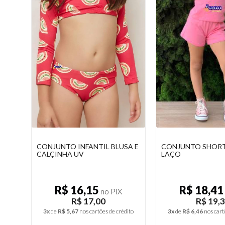
SA E
CONJUNTO SHORT MELISSA
BLUSAS CANELADA
LAÇO
ESTAMPADA INFAN
R$ 18,41
R$ 6,46
no PIX
n
R$ 19,38
R$ 6,8
dito
3x
de
R$ 6,46
nos cartões de crédito
1x
de
R$ 6,80
nos cart