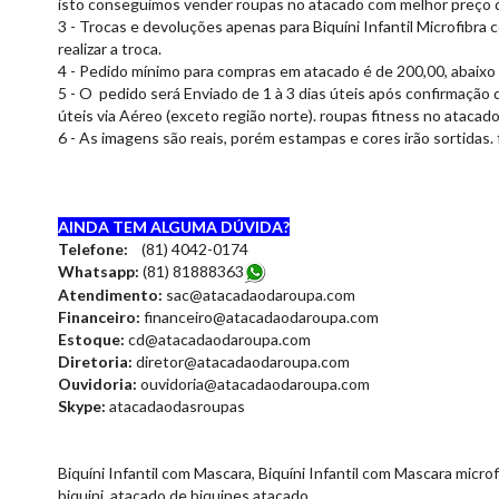
isto conseguimos vender roupas no atacado com melhor preço d
3 - Trocas e devoluções apenas para Biquíni Infantil Microfibra
realizar a troca.
4 - Pedido mínimo para compras em atacado é de 200,00, abaixo
5 - O pedido será Enviado de 1 à 3 dias úteis após confirmação 
úteis via Aéreo (exceto região norte). roupas fitness no atacad
6 - As imagens são reais, porém estampas e cores irão sortidas.
AINDA TEM ALGUMA DÚVIDA?
Telefone:
(81) 4042-0174
Whatsapp:
(81) 8188836
3
Atendimento:
sac@atacadaodaroupa.com
Financeiro:
financeiro@atacadaodaroupa.com
Estoque:
cd@atacadaodaroupa.com
Diretoria:
diretor@atacadaodaroupa.com
Ouvidoria:
ouvidoria@atacadaodaroupa.com
Skype:
atacadaodasroupas
Biquíni Infantil com Mascara, Biquíni Infantil com Mascara microfib
biquini, atacado de biquines atacado,