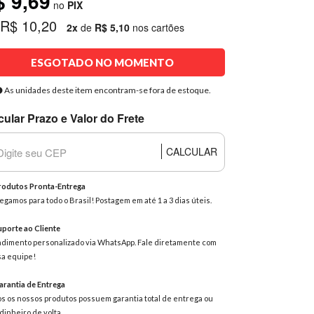
$ 9,69
no
PIX
 R$ 10,20
2x
de
R$ 5,10
nos cartões
ESGOTADO NO MOMENTO
As unidades deste item encontram-se fora de estoque.
cular Prazo e Valor do Frete
CALCULAR
odutos Pronta-Entrega
egamos para todo o Brasil! Postagem em até 1 a 3 dias úteis.
porte ao Cliente
dimento personalizado via WhatsApp. Fale diretamente com
a equipe!
rantia de Entrega
s os nossos produtos possuem garantia total de entrega ou
dinheiro de volta.