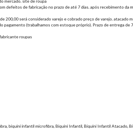
o mercado. site de roupa
 com defeitos de fabricação no prazo de até 7 dias. após recebimento da m
 de 200,00 será considerado varejo e cobrado preço de varejo. atacado 
do pagamento (trabalhamos com estoque próprio). Prazo de entrega de 7 a
o
 fabricante roupas
ra, biquini infantil microfibra, Biquini Infantil, Biquíni Infantil Atacado, 