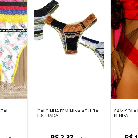
NA ADULTA
CAMISOLA E CALCINHA EM
KIT CALCIN
RENDA
MICROFIB
R$ 19,00
R$ 