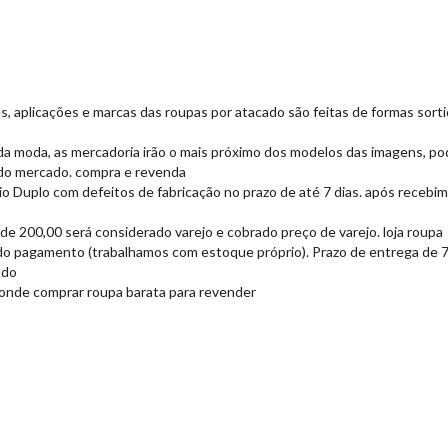
es, aplicações e marcas das roupas por atacado são feitas de formas sor
da moda, as mercadoria irão o mais próximo dos modelos das imagens, po
do mercado. compra e revenda
io Duplo com defeitos de fabricação no prazo de até 7 dias. após recebi
de 200,00 será considerado varejo e cobrado preço de varejo. loja roupa
do pagamento (trabalhamos com estoque próprio). Prazo de entrega de 7 a
ado
. onde comprar roupa barata para revender