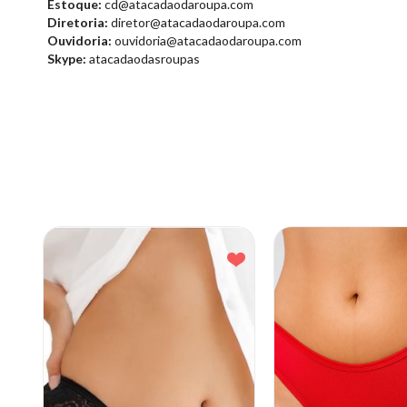
Estoque:
cd@atacadaodaroupa.com
Diretoria:
diretor@atacadaodaroupa.com
Ouvidoria:
ouvidoria@atacadaodaroupa.com
Skype:
atacadaodasroupas