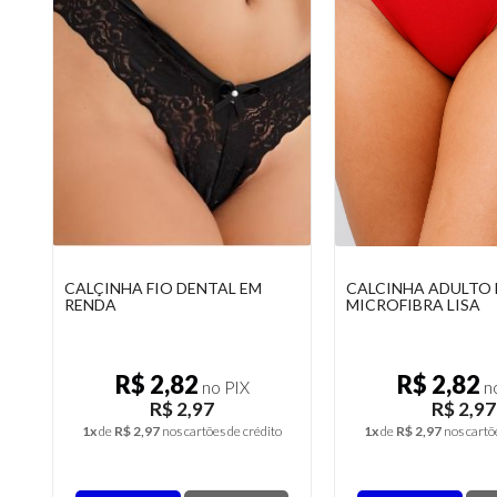
CALÇINHA FIO DENTAL EM
CALCINHA ADULTO
RENDA
MICROFIBRA LISA
R$ 2,82
R$ 2,82
no PIX
no
R$ 2,97
R$ 2,97
1x
de
R$ 2,97
nos cartões de crédito
1x
de
R$ 2,97
nos cartõ