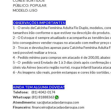
CORES: SORTIDOS
PÚBLICO: POPULAR
MODELO: LISO
OBSERVAÇÕES IMPORTANTES:
1 - O envio deCalcinha Feminina Adulta Fio Duplo, modelos, cor
tamanhos irão conforme o que estiver na descrição do produto.
2 - O Estoque é sempre atualizado e acompanha as tendências 
isto conseguimos vender roupas no atacado com melhor preço 
3 - Trocas e devoluções apenas para Calcinha Feminina Adulta F
será possível realizar a troca.
4 - Pedido mínimo para compras em atacado é de 200,00, abaixo 
5 - O pedido será Enviado de 1 à 3 dias úteis após confirmação 
úteis via Aéreo (exceto região norte). roupa infantil barata atac
6 - As imagens são reais, porém estampas e cores irão sortidas
AINDA TEM ALGUMA DÚVIDA?
Telefone:
(81) 4042-0174
Whatsapp:
(81) 8188836
3
Atendimento:
sac@atacadaodaroupa.com
Financeiro:
financeiro@atacadaodaroupa.com