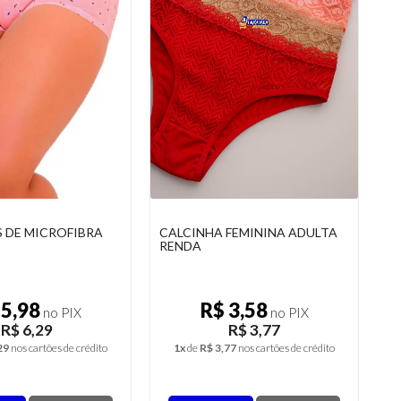
 DE MICROFIBRA
CALCINHA FEMININA ADULTA
RENDA
 5,98
R$ 3,58
no PIX
no PIX
R$ 6,29
R$ 3,77
29
nos cartões de crédito
1x
de
R$ 3,77
nos cartões de crédito