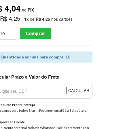
$ 4,04
no
PIX
 R$ 4,25
1x
de
R$ 4,25
nos cartões
Comprar
Quantidade mínima para compra: 10
cular Prazo e Valor do Frete
CALCULAR
odutos Pronta-Entrega
egamos para todo o Brasil! Postagem em até 1 a 3 dias úteis.
porte ao Cliente
dimento personalizado via WhatsApp. Fale diretamente com