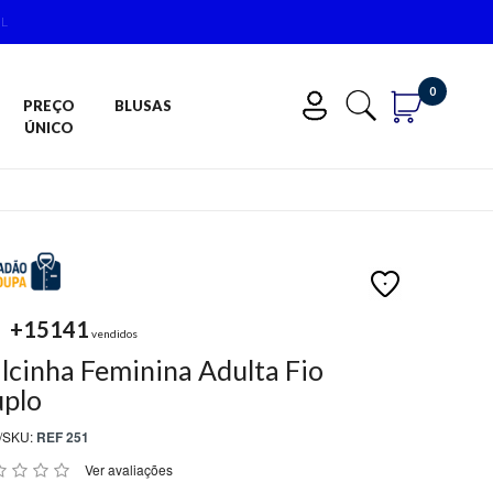
0
PREÇO
BLUSAS
ÚNICO
+15141
vendidos
lcinha Feminina Adulta Fio
plo
/SKU:
REF 251
Ver avaliações