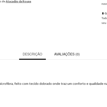
os de
Atacadão da Roupa
noss
Ga
Todo
seu 
DESCRIÇÃO
AVALIAÇÕES (0)
icrofibra, feito com tecido dobrado onde traz um conforto e qualidade na