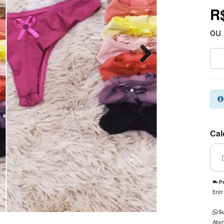
R
ou
Cal
Pr
Entr
Su
Aten