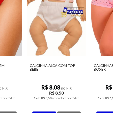
 EM
CALCINHA ALÇA COM TOP
CALÇINHAS
BEBÊ
BOXER
R$ 8,08
R$
 PIX
no PIX
R$ 8,50
es de crédito
1x
de
R$ 8,50
nos cartões de crédito
1x
de
R$ 6,