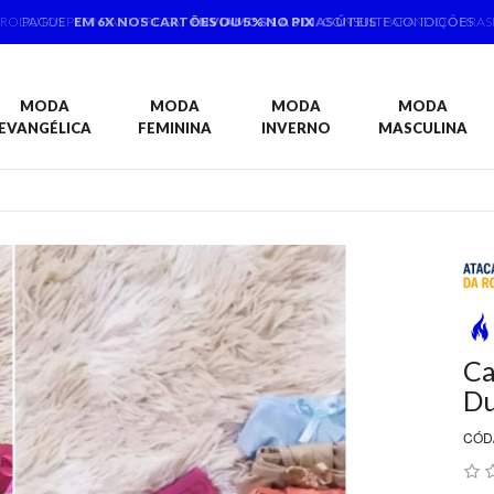
PAGUE
EM 6X NOS CARTÕES OU 5% NO PIX
CONSULTE CONDIÇÕES
MODA
MODA
MODA
MODA
EVANGÉLICA
FEMININA
INVERNO
MASCULINA
Ca
Du
CÓD