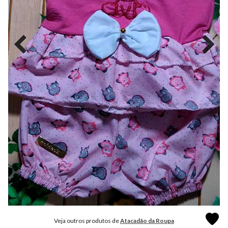
MODA
FITNESS
MODA
GRIFE
MODA
INFANTIL
MODA
INTIMA
MODA
INVERNO
MODA
MASCULINA
MODA
PLUS
SIZE
Veja outros produtos de
Atacadão da Roupa