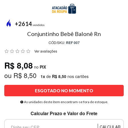
MODA
PRAIA
PREÇO
+2614
ÚNICO
vendidos
Conjuntinho Bebê Balonê Rn
BLUSAS
CÓD/SKU:
REF 007
SALDO
Ver avaliações
NOSSAS
R$ 8,08
PROMOÇÕES
no
PIX
ou R$ 8,50
MARCAS
1x
de
R$ 8,50
nos cartões
ESGOTADO NO MOMENTO
CENTRAL
ATENDIMENTO
As unidades deste item encontram-se fora de estoque.
Calcular Prazo e Valor do Frete
(81)9
8188-
CALCULAR