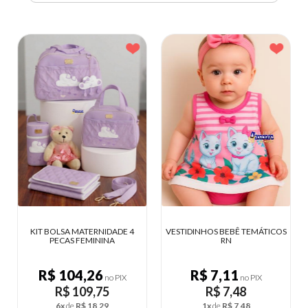
KIT BOLSA MATERNIDADE 4
VESTIDINHOS BEBÊ TEMÁTICOS
PECAS FEMININA
RN
R$ 104,26
R$ 7,11
no PIX
no PIX
R$ 109,75
R$ 7,48
6x
de
R$ 18,29
1x
de
R$ 7,48